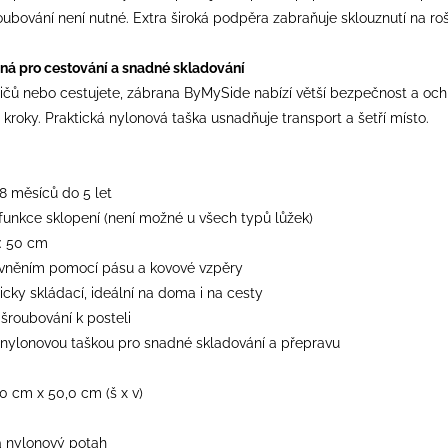
ubování není nutné. Extra široká podpěra zabraňuje sklouznutí na roš
čná pro cestování a snadné skladování
dičů nebo cestujete, zábrana ByMySide nabízí větší bezpečnost a ochr
roky. Praktická nylonová taška usnadňuje transport a šetří místo.
18 měsíců do 5 let
 funkce sklopení (není možné u všech typů lůžek)
é: 50 cm
pevněním pomocí pásu a kovové vzpěry
icky skládací, ideální na doma i na cesty
 šroubování k posteli
u nylonovou taškou pro snadné skladování a přepravu
0 cm x 50,0 cm (š x v)
 nylonový potah