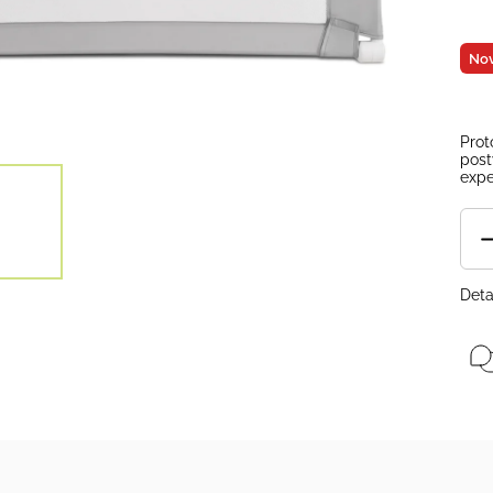
Nov
Prot
post
expe
Deta