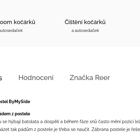
oom kočárků
Čištění kočárků
autosedaček
a autosedaček
Hodnocení
Značka
Reer
s
ostel ByMySide
ádem z postele
se hýbají ​​batolata a dospělí a během fáze snů často mění pozici 
ázet tak pádům z postele je třeba se naučit. Zábrana postele je řeš