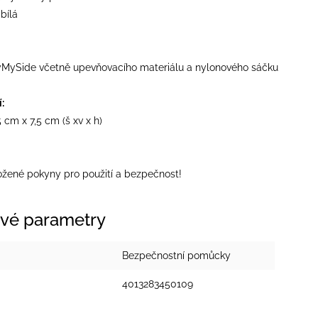
bílá
yMySide včetně upevňovacího materiálu a nylonového sáčku
:
 cm x 7,5 cm (š xv x h)
ložené pokyny pro použití a bezpečnost!
vé parametry
Bezpečnostní pomůcky
4013283450109