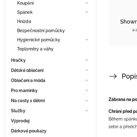
Koupání
Spánek
Showr
Hnízda
a 
Bezpečnostní pomůcky
Hygienické pomůcky
Teploměry a váhy
Hračky
Dětské oblečení
Popi
Oblečení a móda
Pro maminky
Zábrana na p
Na cesty s dětmi
Služby
Chrání před p
Během spánku 
Výprodej
sebe a předch
Dárkové poukazy