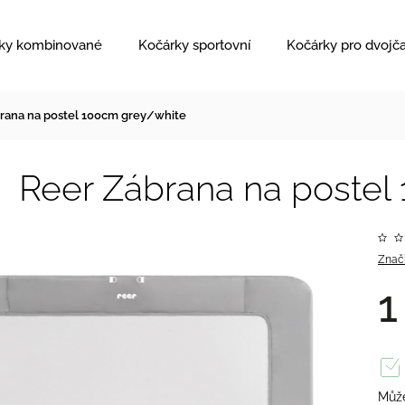
ky kombinované
Kočárky sportovní
Kočárky pro dvojč
rana na postel 100cm grey/white
Reer Zábrana na postel
Znač
1
Může