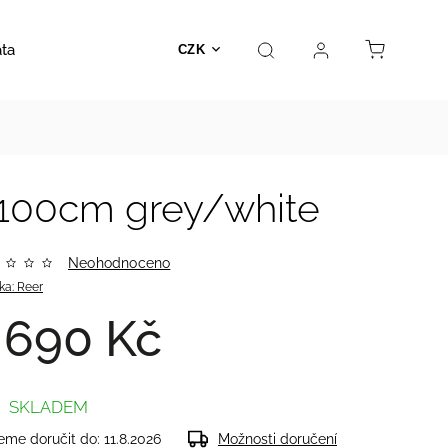
ata
Autosedačky
Hračky
Prodejna
Kontakt
CZK
 100cm grey/white
Neohodnoceno
ka:
Reer
 690 Kč
SKLADEM
me doručit do:
11.8.2026
Možnosti doručení