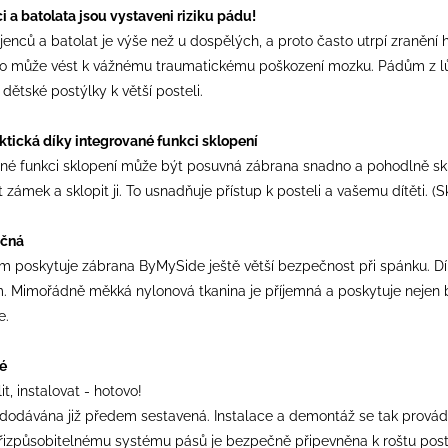
i a batolata jsou vystaveni riziku pádu!
ojenců a batolat je výše než u dospělých, a proto často utrpí zranění
o může vést k vážnému traumatickému poškození mozku. Pádům z l
 dětské postýlky k větší posteli.
ktická díky integrované funkci sklopení
ané funkci sklopení může být posuvná zábrana snadno a pohodlně sklo
 zámek a sklopit ji. To usnadňuje přístup k posteli a vašemu dítěti. (
ečná
m poskytuje zábrana ByMySide ještě větší bezpečnost při spánku. Dík
m. Mimořádně měkká nylonová tkanina je příjemná a poskytuje nejen 
e.
é
it, instalovat - hotovo!
 dodávána již předem sestavená. Instalace a demontáž se tak prová
přizpůsobitelnému systému pásů je bezpečně připevněna k roštu poste