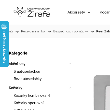
Akční sety
Kočár
Domů
/
Péče o miminko
/
Bezpečnostní pomůcky
/
Reer Záb
Kategorie
Akční sety
S autosedačkou
Bez autosedačky
Kočárky
Kočárky kombinované
Kočárky sportovní