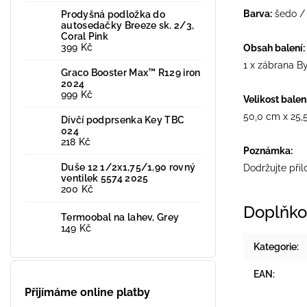
Barva:
šedo / 
Prodyšná podložka do
autosedačky Breeze sk. 2/3,
Coral Pink
399 Kč
Obsah balení:
1 x zábrana B
Graco Booster Max™ R129 iron
2024
999 Kč
Velikost balení
50,0 cm x 25,5
Dívčí podprsenka Key TBC
024
218 Kč
Poznámka:
Duše 12 1/2x1,75/1,90 rovný
Dodržujte při
ventilek 5574 2025
200 Kč
Doplňko
Termoobal na lahev, Grey
149 Kč
Kategorie
:
EAN
:
Přijímáme online platby