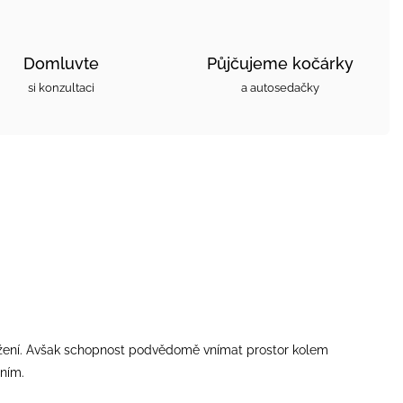
Domluvte
Půjčujeme kočárky
si konzultaci
a autosedačky
ležení. Avšak schopnost podvědomě vnímat prostor kolem
ením.