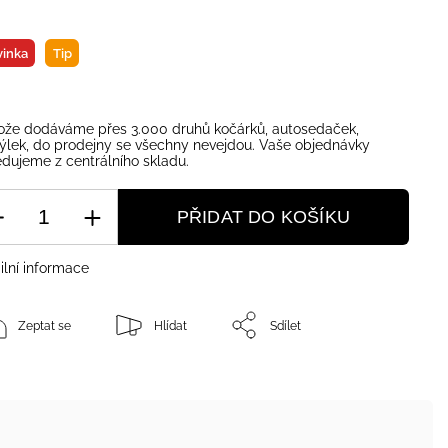
inka
Tip
ože dodáváme přes 3.000 druhů kočárků, autosedaček,
ýlek, do prodejny se všechny nevejdou. Vaše objednávky
dujeme z centrálního skladu.
PŘIDAT DO KOŠÍKU
ilní informace
Zeptat se
Hlídat
Sdílet