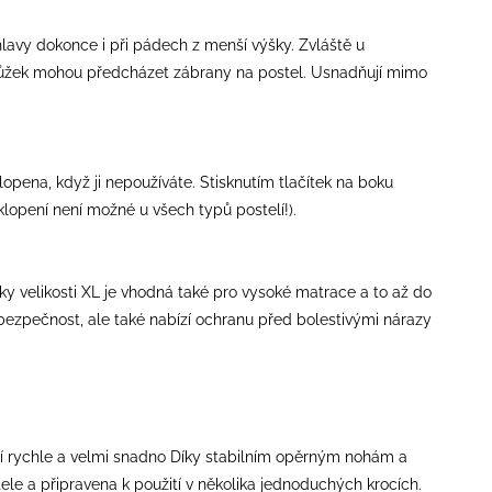
 hlavy dokonce i při pádech z menší výšky. Zvláště u
ůžek mohou předcházet zábrany na postel. Usnadňují mimo
pena, když ji nepoužíváte. Stisknutím tlačítek na boku
Sklopení není možné u všech typů postelí!).
y velikosti XL je vhodná také pro vysoké matrace a to až do
bezpečnost, ale také nabízí ochranu před bolestivými nárazy
dí rychle a velmi snadno Díky stabilním opěrným nohám a
le a připravena k použití v několika jednoduchých krocích.