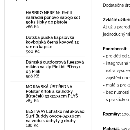
Dodatečné šro
HASBRO NERF N1 Refill
náhradní pěnové náboje set
Zvláště užite
50ks šipky do pistole
266 Kč
Ať už u praro
jednoduchými k
Dětská puška kapslovka
kovbojská černá kovová 12
ran na kapsle
Podrobnosti:
500 Kč
- pro děti od 
Dámská outdoorová fleezová
- integrovaná
mikina na zip Pidilidi PD1171-
- extra vysok
03 Pink
596 Kč
- zajištění u
- malá a prakt
MORAVSKÁ ÚSTŘEDNA
Polštář Krtek a kalhotky
- bez nutnosti
(Krteček) 32x21x5cm PLYŠ
- s prakticko
283 Kč
BESTWAY Lehátko nafukovací
Rozměry:
100,
Surf Buddy ovoce 84x56cm
na vodu s úchyty 3 druhy
186 Kč
Materiál:
kov a