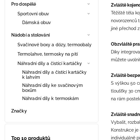
Pro dospělé
Zvláště kojenc
Těžiště těla k
Sportovní obuv
novorozenců t
Dámská obuv
jiné přechod z
Nádobí a stolování
Obzvláště pra
Svačinové boxy a dózy, termoobaly
Díky integrov
Termolahve, termosky na pití
můžete uvolnit
Náhradní díly a čistící kartáčky
Náhradní díly a čistící kartáčky
Zvláště bezp
k lahvím
S výškou 50 c
Náhradní díly ke svačinovým
boxům
tloušťky 30 c
Náhradní díly k termoskám
na rám postel
Značky
Zvláště snadn
Vybalit, rozbal
Konstrukce je
individuálně 
Top 10 produktů