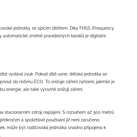
ičovské jednotky se spícím dítětem. Díky FHSS (Frequency
y automatické změně pravidelných kanálů je digitální
 dítě vydává zvuk. Pokud dítě usne, dětská jednotka se
out do režimu ECO. To snižuje záření zařízení, jakmile je
 energie, ale také výrazně snižují záření.
na stacionárním zdroji napájení. S rozsahem až 300 metrů
překročen a spolehlivé používání již není zaručeno,
sek, může být rodičovská jednotka snadno připojena k
.