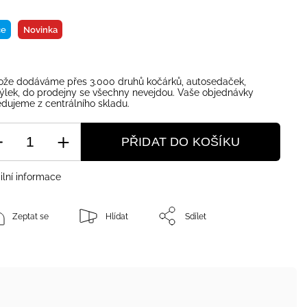
ce
Novinka
ože dodáváme přes 3.000 druhů kočárků, autosedaček,
ýlek, do prodejny se všechny nevejdou. Vaše objednávky
dujeme z centrálního skladu.
PŘIDAT DO KOŠÍKU
ilní informace
Zeptat se
Hlídat
Sdílet