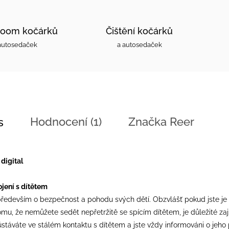
oom kočárků
Čištění kočárků
autosedaček
a autosedaček
Hodnocení (1)
Značka
Reer
s
digital
jení s dítětem
edevším o bezpečnost a pohodu svých dětí. Obzvlášť pokud jste je ulož
u, že nemůžete sedět nepřetržitě se spícím dítětem, je důležité zaji
stáváte ve stálém kontaktu s dítětem a jste vždy informováni o jeho