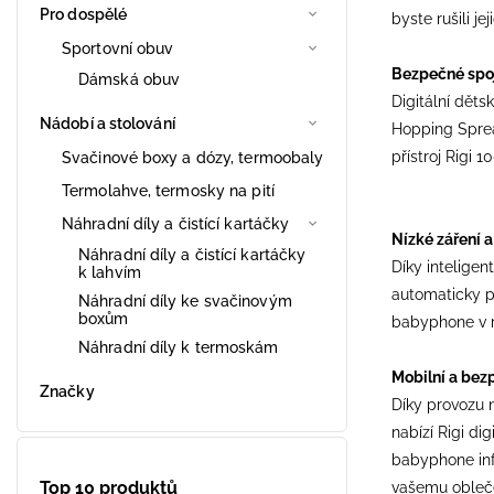
Pro dospělé
byste rušili je
Sportovní obuv
Bezpečné spoj
Dámská obuv
Digitální dět
Nádobí a stolování
Hopping Sprea
přístroj Rigi 
Svačinové boxy a dózy, termoobaly
Termolahve, termosky na pití
Náhradní díly a čistící kartáčky
Nízké záření 
Náhradní díly a čistící kartáčky
Díky inteligen
k lahvím
automaticky p
Náhradní díly ke svačinovým
boxům
babyphone v re
Náhradní díly k termoskám
Mobilní a bez
Značky
Díky provozu 
nabízí Rigi di
babyphone inf
Top 10 produktů
vašemu oblečen