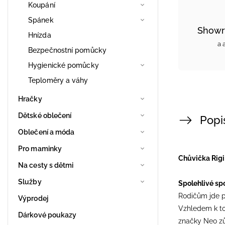
Koupání
Spánek
Showr
Hnízda
a 
Bezpečnostní pomůcky
Hygienické pomůcky
Teploměry a váhy
Hračky
Dětské oblečení
Popi
Oblečení a móda
Pro maminky
Chůvička Rigi 
Na cesty s dětmi
Služby
Spolehlivé spo
Rodičům jde př
Výprodej
Vzhledem k tom
Dárkové poukazy
značky Neo zů