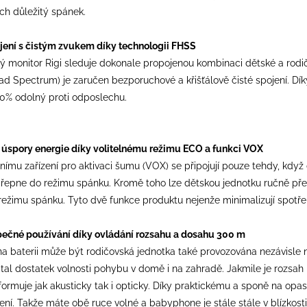
jich důležitý spánek.
ení s čistým zvukem díky technologii FHSS
ský monitor Rigi sleduje dokonale propojenou kombinaci dětské a rod
d Spectrum) je zaručen bezporuchové a křišťálově čisté spojení. Dík
100% odolný proti odposlechu.
a úspory energie díky volitelnému režimu ECO a funkci VOX
tnímu zařízení pro aktivaci šumu (VOX) se připojují pouze tehdy, když
řepne do režimu spánku. Kromě toho lze dětskou jednotku ručně přepn
žimu spánku. Tyto dvě funkce produktu nejenže minimalizují spotřebu
pečné používání díky ovládání rozsahu a dosahu 300 m
na baterii může být rodičovská jednotka také provozována nezávisle 
gital dostatek volnosti pohybu v domě i na zahradě. Jakmile je rozsah 
ormuje jak akusticky tak i opticky. Díky praktickému a sponě na opa
í. Takže máte obě ruce volné a babyphone je stále stále v blízkosti