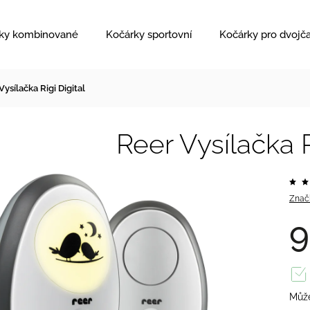
ky kombinované
Kočárky sportovní
Kočárky pro dvojč
Vysílačka Rigi Digital
Reer Vysílačka R
Znač
9
Může