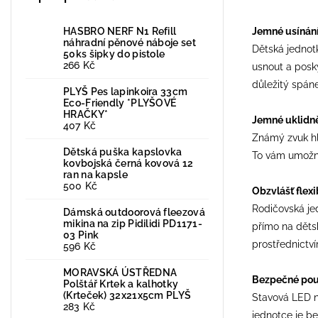
HASBRO NERF N1 Refill
Jemné usínání
náhradní pěnové náboje set
Dětská jednot
50ks šipky do pistole
266 Kč
usnout a posky
důležitý spán
PLYŠ Pes lapinkoira 33cm
Eco-Friendly *PLYŠOVÉ
HRAČKY*
Jemné uklidně
407 Kč
Známý zvuk hla
Dětská puška kapslovka
To vám umožní
kovbojská černá kovová 12
ran na kapsle
500 Kč
Obzvlášť flex
Rodičovská je
Dámská outdoorová fleezová
mikina na zip Pidilidi PD1171-
přímo na děts
03 Pink
prostřednictv
596 Kč
MORAVSKÁ ÚSTŘEDNA
Bezpečné použ
Polštář Krtek a kalhotky
(Krteček) 32x21x5cm PLYŠ
Stavová LED n
283 Kč
jednotce je be