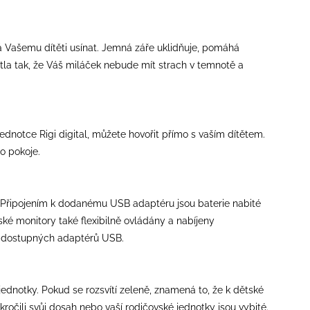
á Vašemu dítěti usínat. Jemná záře uklidňuje, pomáhá
větla tak, že Váš miláček nebude mít strach v temnotě a
ednotce Rigi digital, můžete hovořit přímo s vaším dítětem.
o pokoje.
. Připojením k dodanému USB adaptéru jsou baterie nabité
 monitory také flexibilně ovládány a nabíjeny
ně dostupných adaptérů USB.
dnotky. Pokud se rozsvítí zeleně, znamená to, že k dětské
kročili svůj dosah nebo vaší rodičovské jednotky jsou vybité.