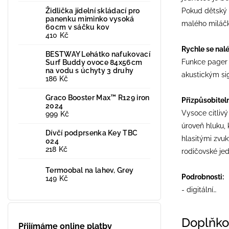
Židlička jídelní skládací pro
Pokud dětský m
panenku miminko vysoká
malého miláčka
60cm v sáčku kov
410 Kč
Rychle se nal
BESTWAY Lehátko nafukovací
Funkce pager 
Surf Buddy ovoce 84x56cm
na vodu s úchyty 3 druhy
akustickým sig
186 Kč
Graco Booster Max™ R129 iron
Přizpůsobiteln
2024
Vysoce citlivý
999 Kč
úroveň hluku, 
Dívčí podprsenka Key TBC
hlasitými zvuk
024
218 Kč
rodičovské jed
Termoobal na lahev, Grey
Podrobnosti:
149 Kč
- digitální…
Doplňko
Přijímáme online platby