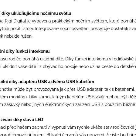
 díky uklidňujícímu nočnímu světlu
ka Rigi Digital je vybavena praktickým nočním světlem, které pomáh
tuje pocit jistoty. Integrované noční osvětlení poskytuje dostatek s
ek nebude rušen.
ní díky funkci interkomu
su rodiče pomáhá uklidnit dítě. Díky funkci interkomu v rodičovské j
 uklidnit vaše dítě i z obývacího pokoje nebo už na cestě do dětskéh
ibilní díky adaptéru USB a dvěma USB kabelům
dnotka může být provozována jak přes USB adaptér, tak s bateriemi
kém monitoru. Díky samostatným kabelům USB však mohou být dětské
ím zásuvky nebo jiných elektronických zařízení USB s použitím běž
ívání díky stavu LED
ad přepínačem zapnutí / vypnutí vám rychle ukáže stav rodičovské je
zproblémové připojení. Blikající červená vás upozorní, že jste buď pře