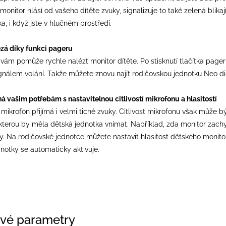
onitor hlásí od vašeho dítěte zvuky, signalizuje to také zelená blikaj
, i když jste v hlučném prostředí.
ézá díky funkci pageru
vám pomůže rychle nalézt monitor dítěte. Po stisknutí tlačítka page
nálem volání. Takže můžete znovu najít rodičovskou jednotku Neo digi
á vašim potřebám s nastavitelnou citlivostí mikrofonu a hlasitostí
 mikrofon přijímá i velmi tiché zvuky. Citlivost mikrofonu však můž
kterou by měla dětská jednotka vnímat. Například, zda monitor zachytí
y. Na rodičovské jednotce můžete nastavit hlasitost dětského monitor
notky se automaticky aktivuje.
vé parametry