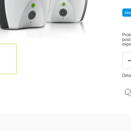
Ak
Prot
post
expe
Deta