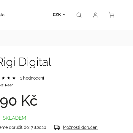
ata
Autosedačky
Hračky
Prodejna
Kontakt
CZK
igi Digital
1 hodnocení
ka:
Reer
90 Kč
SKLADEM
me doručit do:
7.8.2026
Možnosti doručení