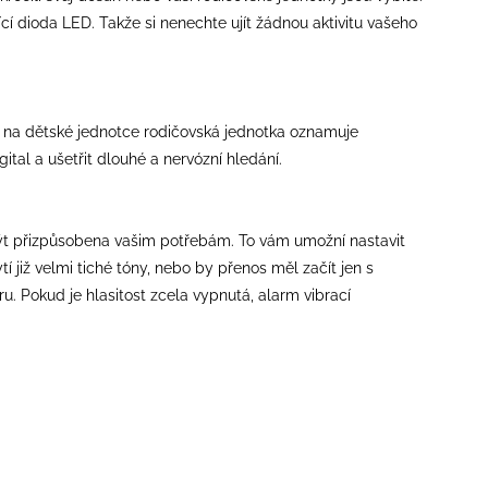
ící dioda LED. Takže si nenechte ujít žádnou aktivitu vašeho
r na dětské jednotce rodičovská jednotka oznamuje
tal a ušetřit dlouhé a nervózní hledání.
e být přizpůsobena vašim potřebám. To vám umožní nastavit
 již velmi tiché tóny, nebo by přenos měl začít jen s
u. Pokud je hlasitost zcela vypnutá, alarm vibrací