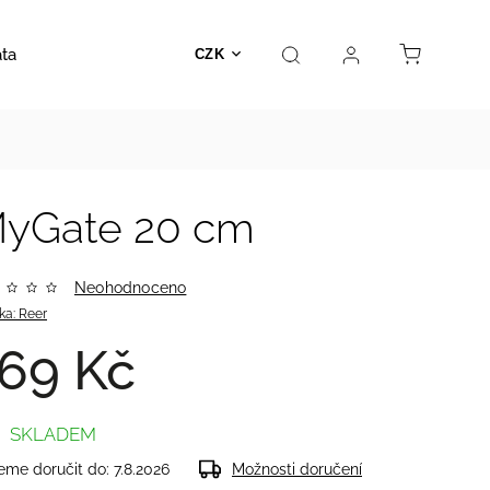
ata
Autosedačky
Hračky
Prodejna
Kontakt
CZK
MyGate 20 cm
Neohodnoceno
ka:
Reer
69 Kč
SKLADEM
me doručit do:
7.8.2026
Možnosti doručení