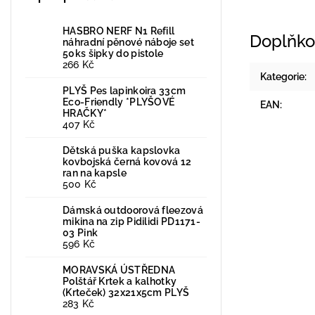
HASBRO NERF N1 Refill
Doplňko
náhradní pěnové náboje set
50ks šipky do pistole
266 Kč
Kategorie
:
PLYŠ Pes lapinkoira 33cm
Eco-Friendly *PLYŠOVÉ
EAN
:
HRAČKY*
407 Kč
Dětská puška kapslovka
kovbojská černá kovová 12
ran na kapsle
500 Kč
Dámská outdoorová fleezová
mikina na zip Pidilidi PD1171-
03 Pink
596 Kč
MORAVSKÁ ÚSTŘEDNA
Polštář Krtek a kalhotky
(Krteček) 32x21x5cm PLYŠ
283 Kč