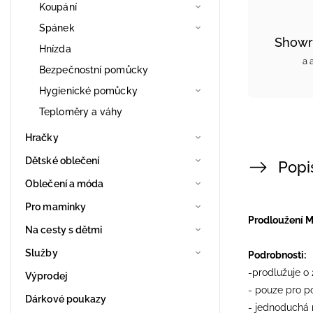
Koupání
Spánek
Showr
Hnízda
a 
Bezpečnostní pomůcky
Hygienické pomůcky
Teploměry a váhy
Hračky
Dětské oblečení
Popi
Oblečení a móda
Pro maminky
Prodloužení M
Na cesty s dětmi
Služby
Podrobnosti:
-prodlužuje o
Výprodej
- pouze pro p
Dárkové poukazy
- jednoduchá 