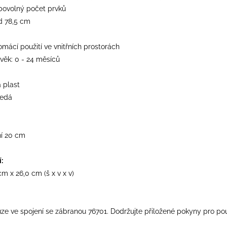
libovolný počet prvků
od 78,5 cm
mácí použití ve vnitřních prostorách
věk: 0 - 24 měsíců
 plast
šedá
ní 20 cm
:
cm x 26,0 cm (š x v x v)
uze ve spojení se zábranou 76701. Dodržujte přiložené pokyny pro pou