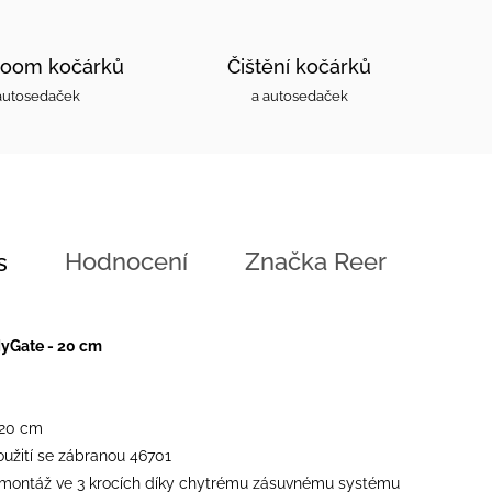
oom kočárků
Čištění kočárků
autosedaček
a autosedaček
Hodnocení
Značka
Reer
s
yGate - 20 cm
 20 cm
oužití se zábranou 46701
montáž ve 3 krocích díky chytrému zásuvnému systému