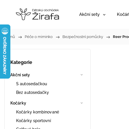
Akční sety
Kočár
Domů
/
Péče o miminko
/
Bezpečnostní pomůcky
/
Reer Pro
Kategorie
Akční sety
S autosedačkou
Bez autosedačky
Kočárky
Kočárky kombinované
Kočárky sportovní