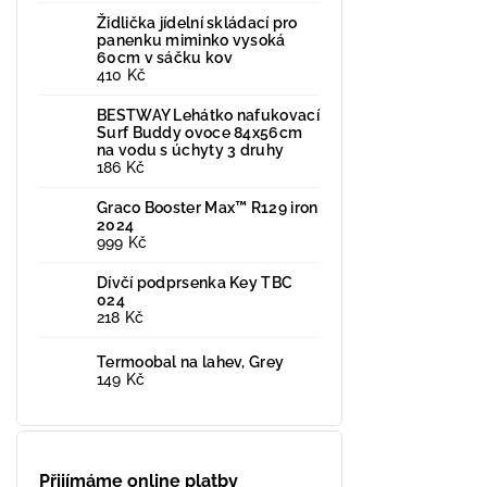
Židlička jídelní skládací pro
panenku miminko vysoká
60cm v sáčku kov
410 Kč
BESTWAY Lehátko nafukovací
Surf Buddy ovoce 84x56cm
na vodu s úchyty 3 druhy
186 Kč
Graco Booster Max™ R129 iron
2024
999 Kč
Dívčí podprsenka Key TBC
024
218 Kč
Termoobal na lahev, Grey
149 Kč
Přijímáme online platby