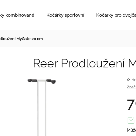
ky kombinované
Kočárky sportovní
Kočárky pro dvojč
dloužení MyGate 20 cm
Reer Prodloužení 
Znač
7
Může