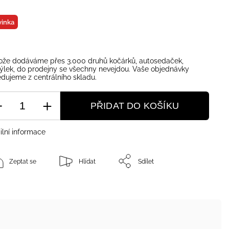
inka
ože dodáváme přes 3.000 druhů kočárků, autosedaček,
ýlek, do prodejny se všechny nevejdou. Vaše objednávky
dujeme z centrálního skladu.
PŘIDAT DO KOŠÍKU
ilní informace
Zeptat se
Hlídat
Sdílet