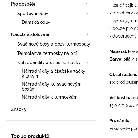
Pro dospělé
- lze připojit 
- pro otvory 
Sportovní obuv
- výška 75 cm
Dámská obuv
- pouze pro do
Nádobí a stolování
- doporučený 
Svačinové boxy a dózy, termoobaly
Materiál:
kov a
Termolahve, termosky na pití
Barva:
bílá / 
Náhradní díly a čistící kartáčky
Náhradní díly a čistící kartáčky
Obsah balení:
k lahvím
1 x prodlouže
Náhradní díly ke svačinovým
boxům
Náhradní díly k termoskám
Velikost balení
13,0 cm x 4,6 
Značky
Poznámka:
Používejte po
Top 10 produktů