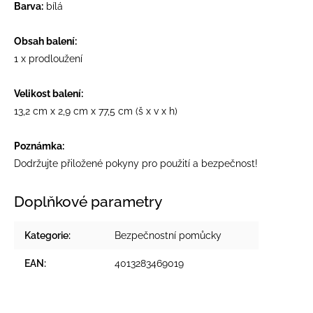
Barva:
bílá
Obsah balení:
1 x prodloužení
Velikost balení:
13,2 cm x 2,9 cm x 77,5 cm (š x v x h)
Poznámka:
Dodržujte přiložené pokyny pro použití a bezpečnost!
Doplňkové parametry
Kategorie
:
Bezpečnostní pomůcky
EAN
:
4013283469019