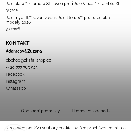
Joie elara™ + ramble XL raven proti Joie Vinca™ + ramble XL
31.7.2026
Joie mydrift™ raven versus Joie litetrax™ pro tofee oba
modely 2026
30.7.2026
KONTAKT
Adamcová Zuzana
obchod
@
zirafa-shop.cz
+420 777 765 525
Facebook
Instagram
Whatsapp
Obchodní podmínky
Hodnocení obchodu
Tento web používá soubory cookie. Dalším procházením tohoto