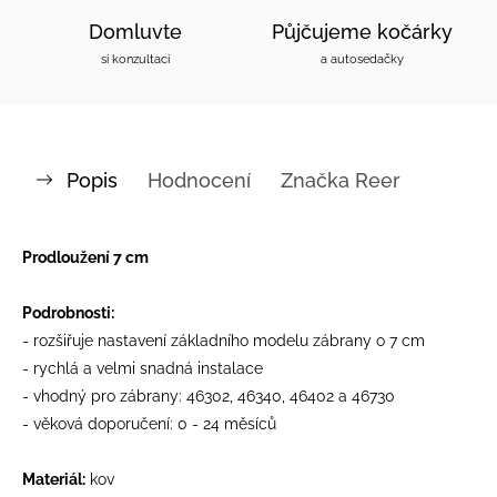
Domluvte
Půjčujeme kočárky
si konzultaci
a autosedačky
Popis
Hodnocení
Značka
Reer
Prodloužení 7 cm
Podrobnosti:
- rozšiřuje nastavení základního modelu zábrany o 7 cm
- rychlá a velmi snadná instalace
- vhodný pro zábrany: 46302, 46340, 46402 a 46730
- věková doporučení: 0 - 24 měsíců
Materiál:
kov