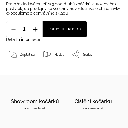
Protože dodáváme přes 3.000 druhů kočárků, autosedaček,
postýlek, do prodejny se všechny nevejdou. Vaše objednávky
expedujeme z centrálního skladu.
PŘIDAT DO KOŠÍKU
Detailní informace
Zeptat se
Hlídat
Sdílet
Showroom kočárků
Čištění kočárků
a autosedaček
a autosedaček