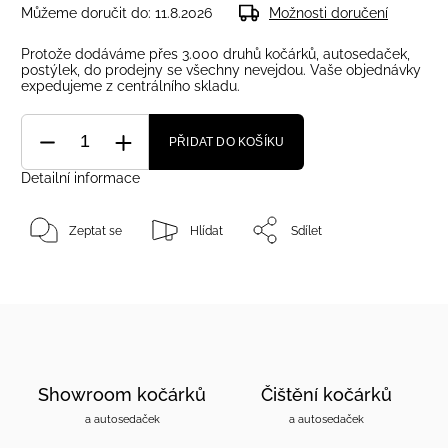
Můžeme doručit do:
11.8.2026
Možnosti doručení
Protože dodáváme přes 3.000 druhů kočárků, autosedaček,
postýlek, do prodejny se všechny nevejdou. Vaše objednávky
expedujeme z centrálního skladu.
PŘIDAT DO KOŠÍKU
Detailní informace
Zeptat se
Hlídat
Sdílet
Showroom kočárků
Čištění kočárků
a autosedaček
a autosedaček