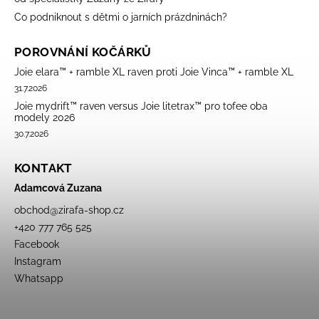
Co podniknout s dětmi o jarních prázdninách?
POROVNÁNÍ KOČÁRKŮ
Joie elara™ + ramble XL raven proti Joie Vinca™ + ramble XL
31.7.2026
Joie mydrift™ raven versus Joie litetrax™ pro tofee oba
modely 2026
30.7.2026
KONTAKT
Adamcová Zuzana
obchod
@
zirafa-shop.cz
+420 777 765 525
Facebook
Instagram
Whatsapp