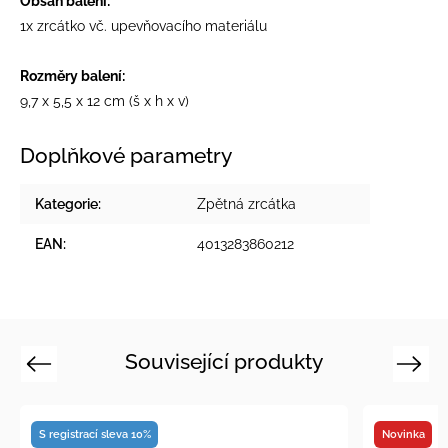
Obsah balení:
1x zrcátko vč. upevňovacího materiálu
Rozměry balení:
9,7 x 5,5 x 12 cm (š x h x v)
Doplňkové parametry
Kategorie
:
Zpětná zrcátka
EAN
:
4013283860212
Související produkty
Previous
Next
S registrací sleva 10%
Novinka