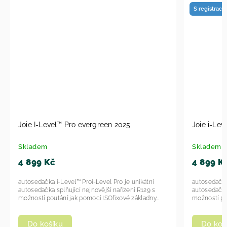
S registrací 
Joie I-Level™ Pro evergreen 2025
Joie i-Le
Skladem
Skladem
4 899 Kč
4 899 K
autosedačka i-Level™ Proi-Level Pro je unikátní
autosedačka 
autosedačka splňující nejnovější nařízení R129 s
autosedačka 
možností poutání jak pomocí ISOfixové základny...
možností pou
Do košíku
Do koš