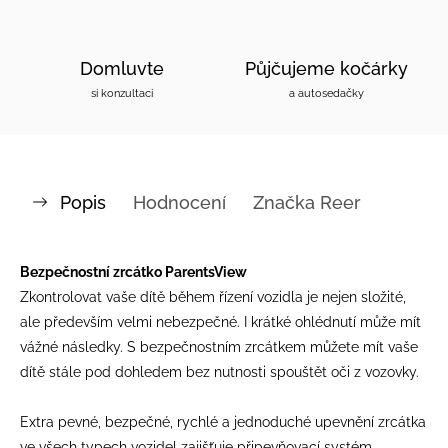
Domluvte
Půjčujeme kočárky
si konzultaci
a autosedačky
Popis
Hodnocení
Značka
Reer
Bezpečnostní zrcátko ParentsView
Zkontrolovat vaše dítě během řízení vozidla je nejen složité,
ale především velmi nebezpečné. I krátké ohlédnutí může mít
vážné následky. S bezpečnostním zrcátkem můžete mít vaše
dítě stále pod dohledem bez nutnosti spouštět oči z vozovky.
Extra pevné, bezpečné, rychlé a jednoduché upevnění zrcátka
ve všech typech vozidel zajišťuje připevňovací systém