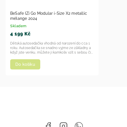
BeSafe IZi Go Modular i-Size X2 metallic
mélange 2024
Skladem
4 199 Kč
Dětská autosedačka vhodná od narození do cca 1
roku. Autosedačka se snadno vyjme ze základny a
když jste venku, můžete ji kamkoliv vzít s sebou či...
Do košíku
Facebook
Instagram
Whatsapp