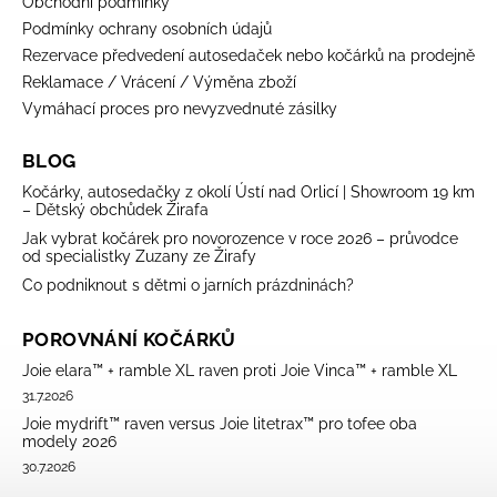
Obchodní podmínky
Podmínky ochrany osobních údajů
Rezervace předvedení autosedaček nebo kočárků na prodejně
Reklamace / Vrácení / Výměna zboží
Vymáhací proces pro nevyzvednuté zásilky
BLOG
Kočárky, autosedačky z okolí Ústí nad Orlicí | Showroom 19 km
– Dětský obchůdek Žirafa
Jak vybrat kočárek pro novorozence v roce 2026 – průvodce
od specialistky Zuzany ze Žirafy
Co podniknout s dětmi o jarních prázdninách?
POROVNÁNÍ KOČÁRKŮ
Joie elara™ + ramble XL raven proti Joie Vinca™ + ramble XL
31.7.2026
Joie mydrift™ raven versus Joie litetrax™ pro tofee oba
modely 2026
30.7.2026