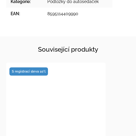
Kategorie
:
Podložky do autosedaček
EAN
:
8595114409990
Související produkty
S registrací sleva 10%