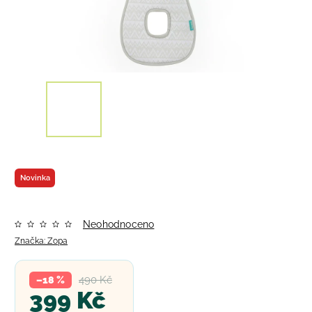
Novinka
Neohodnoceno
Značka:
Zopa
490 Kč
–18 %
399 Kč