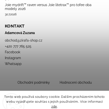
Joie mydrift™ raven versus Joie litetrax™ pro tofee oba
modely 2026
30.7.2026
KONTAKT
Adamcová Zuzana
obchod
@
zirafa-shop.cz
+420 777 765 525
Facebook
Instagram
Whatsapp
Obchodní podmínky
Hodnocení obchodu
Tento web používá soubory cookie. Dalším procházením tohoto
webu vyjadřujete souhlas s jejich používáním.. Více informací
zde
.