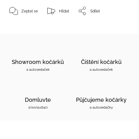
Zeptat se
Hlídat
Sdílet
Showroom kočárků
Čištění kočárků
a autosedaček
a autosedaček
Domluvte
Půjčujeme kočárky
si konzultaci
a autosedačky