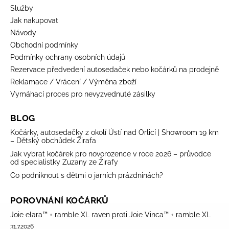
Služby
Jak nakupovat
Návody
Obchodní podmínky
Podmínky ochrany osobních údajů
Rezervace předvedení autosedaček nebo kočárků na prodejně
Reklamace / Vrácení / Výměna zboží
Vymáhací proces pro nevyzvednuté zásilky
BLOG
Kočárky, autosedačky z okolí Ústí nad Orlicí | Showroom 19 km
– Dětský obchůdek Žirafa
Jak vybrat kočárek pro novorozence v roce 2026 – průvodce
od specialistky Zuzany ze Žirafy
Co podniknout s dětmi o jarních prázdninách?
POROVNÁNÍ KOČÁRKŮ
Joie elara™ + ramble XL raven proti Joie Vinca™ + ramble XL
31.7.2026