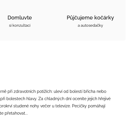
Domluvte
Půjčujeme kočárky
si konzultaci
a autosedačky
ně při zdravotních potížích: uleví od bolestí břicha nebo
při bolestech hlavy. Za chladných dní oceníte jejich hřejivé
prokrví studené nohy večer u televize. Pecičky pomáhají
e přetahovat...