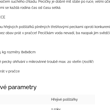
ičem suchého chladu. Pecičky je dobré mít stále po ruce, velmi účin
rými se každá rodina čas od času setká.
ČCE
u hřejivých polštářků plněných třešňovými peckami oproti konkurenčn
 bez obav prát v pračce! Pecičkám voda nevadí, ba naopak jim svědčí
5 kg rozměry 8x8x8cm
é pecky ohřívání v mikrovlnné troubě max. 20 vteřin (700W)
rát v pračce
vé parametry
Hřejivé polštářky
2 roky