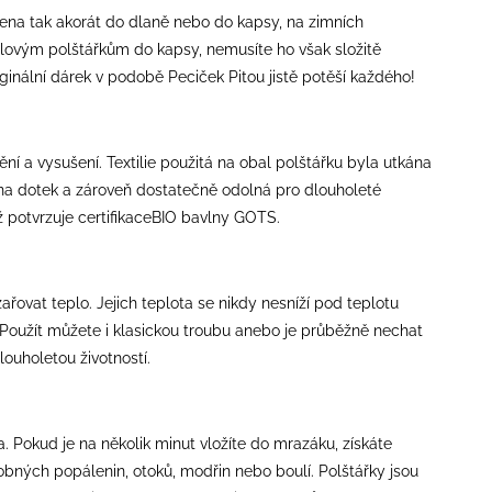
vržena tak akorát do dlaně nebo do kapsy, na zimních
gelovým polštářkům do kapsy, nemusíte ho však složitě
riginální dárek v podobě Peciček Pitou jistě potěší každého!
í a vysušení. Textilie použitá na obal polštářku byla utkána
á na dotek a zároveň dostatečně odolná pro dlouholeté
ož potvrzuje certifikaceBIO bavlny GOTS.
vat teplo. Jejich teplota se nikdy nesníží pod teplotu
n. Použít můžete i klasickou troubu anebo je průběžně nechat
louholetou životností.
. Pokud je na několik minut vložíte do mrazáku, získáte
drobných popálenin, otoků, modřin nebo boulí. Polštářky jsou