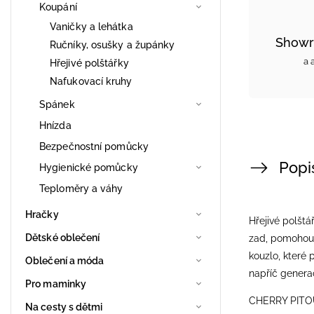
Koupání
Vaničky a lehátka
Showr
Ručníky, osušky a župánky
a 
Hřejivé polštářky
Nafukovací kruhy
Spánek
Hnízda
Bezpečnostní pomůcky
Popi
Hygienické pomůcky
Teploměry a váhy
Hračky
Hřejivé polštá
Dětské oblečení
zad, pomohou p
kouzlo, které
Oblečení a móda
napříč generac
Pro maminky
CHERRY PIT
Na cesty s dětmi