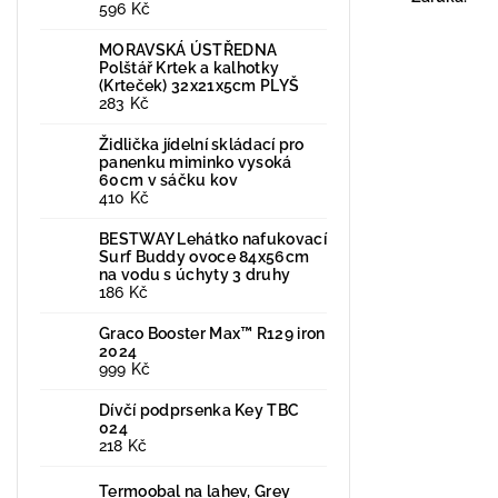
596 Kč
MORAVSKÁ ÚSTŘEDNA
Polštář Krtek a kalhotky
(Krteček) 32x21x5cm PLYŠ
283 Kč
Židlička jídelní skládací pro
panenku miminko vysoká
60cm v sáčku kov
410 Kč
BESTWAY Lehátko nafukovací
Surf Buddy ovoce 84x56cm
na vodu s úchyty 3 druhy
186 Kč
Graco Booster Max™ R129 iron
2024
999 Kč
Dívčí podprsenka Key TBC
024
218 Kč
Termoobal na lahev, Grey