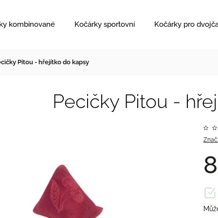
ky kombinované
Kočárky sportovní
Kočárky pro dvojč
cičky Pitou - hřejítko do kapsy
Pecičky Pitou - hře
Znač
8
Může