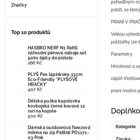
pohodlným nos
Značky
potíží, se kte
PRANÍ V PRA
Top 10 produktů
Velkou výhodo
polštářky lze
HASBRO NERF N1 Refill
náhradní pěnové náboje set
Parametry
50ks šipky do pistole
266 Kč
Hmotnost 0.0
PLYŠ Pes lapinkoira 33cm
náplň třešňov
Eco-Friendly *PLYŠOVÉ
HRAČKY*
407 Kč
praní možno p
Dětská puška kapslovka
kovbojská černá kovová 12
Doplňko
ran na kapsle
500 Kč
Kategorie
:
Dámská outdoorová fleezová
mikina na zip Pidilidi PD1171-
03 Pink
Záruka
: