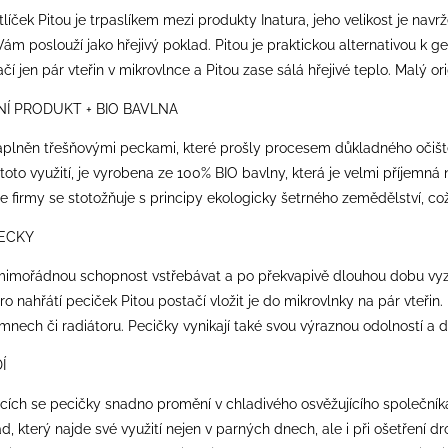
tlíček Pitou je trpaslíkem mezi produkty Inatura, jeho velikost je na
m poslouží jako hřejivý poklad. Pitou je praktickou alternativou k 
ačí jen pár vteřin v mikrovlnce a Pitou zase sálá hřejivé teplo. Malý o
NÍ PRODUKT + BIO BAVLNA
aplněn třešňovými peckami, které prošly procesem důkladného očištěn
toto využití, je vyrobena ze 100% BIO bavlny, která je velmi příjemn
ofie firmy se stotožňuje s principy ekologicky šetrného zemědělství, c
ECKY
mimořádnou schopnost vstřebávat a po překvapivě dlouhou dobu vyzařo
ro nahřátí peciček Pitou postačí vložit je do mikrovlnky na pár vteři
mnech či radiátoru. Pecičky vynikají také svou výraznou odolností a d
Í
cích se pecičky snadno promění v chladivého osvěžujícího společníka
d, který najde své využití nejen v parných dnech, ale i při ošetření 