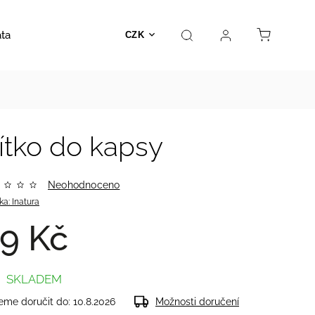
ata
Autosedačky
Hračky
Prodejna
Kontakt
CZK
jítko do kapsy
Neohodnoceno
ka:
Inatura
9 Kč
SKLADEM
me doručit do:
10.8.2026
Možnosti doručení