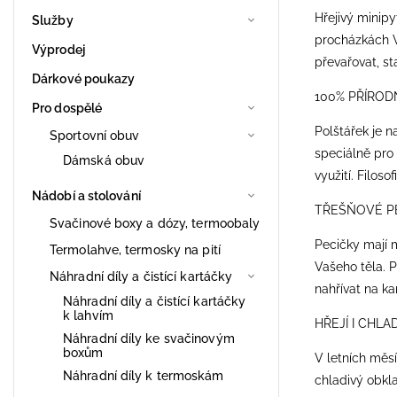
Hřejivý minipy
Služby
procházkách Vá
Výprodej
převařovat, st
Dárkové poukazy
100% PŘÍROD
Pro dospělé
Polštářek je n
Sportovní obuv
speciálně pro 
Dámská obuv
využití. Filos
Nádobí a stolování
TŘEŠŇOVÉ P
Svačinové boxy a dózy, termoobaly
Pecičky mají 
Termolahve, termosky na pití
Vašeho těla. P
Náhradní díly a čistící kartáčky
nahřívat na ka
Náhradní díly a čistící kartáčky
k lahvím
HŘEJÍ I CHLAD
Náhradní díly ke svačinovým
boxům
V letních měsí
Náhradní díly k termoskám
chladivý obkla