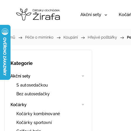
Akční sety
Kočár
Domů
/
Péče o miminko
/
Koupání
/
Hřejivé polštářky
/
Pe
Kategorie
Akční sety
S autosedačkou
Bez autosedačky
Kočárky
Kočárky kombinované
Kočárky sportovní