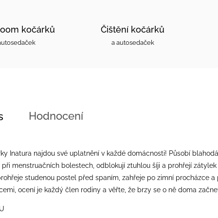
oom kočárků
Čištění kočárků
autosedaček
a autosedaček
Hodnocení
s
řky Inatura najdou své uplatnění v každé domácnosti! Působí blahodár
ři menstruačních bolestech, odblokují ztuhlou šíji a prohřejí zátylek 
 prohřeje studenou postel před spaním, zahřeje po zimní procházce a 
emi, ocení je každý člen rodiny a věřte, že brzy se o ně doma začnet
OU