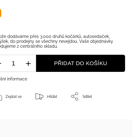
ože dodáváme přes 3.000 druhů kočárků, autosedaček,
ýlek, do prodejny se všechny nevejdou. Vaše objednávky
dujeme z centrálního skladu.
PŘIDAT DO KOŠÍKU
ilní informace
Zeptat se
Hlídat
Sdílet