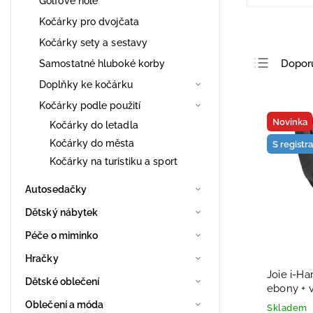
Golfové hole
Kočárky pro dvojčata
Kočárky sety a sestavy
Dopor
Samostatné hluboké korby
Doplňky ke kočárku
Nejlev
Kočárky podle použití
Nejdra
Novinka
Kočárky do letadla
Nejpro
Kočárky do města
S registr
Abece
Kočárky na turistiku a sport
Autosedačky
Dětský nábytek
Péče o miminko
Hračky
Joie i-H
Dětské oblečení
ebony + 
Oblečení a móda
Skladem