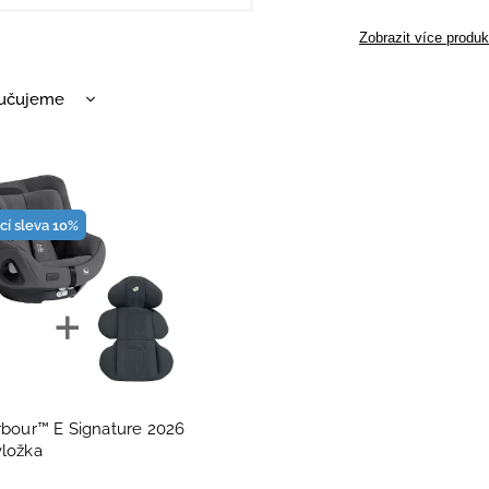
Zobrazit více produk
učujeme
nější
žší
dávanější
ací sleva 10%
dně
arbour™ E Signature 2026
vložka