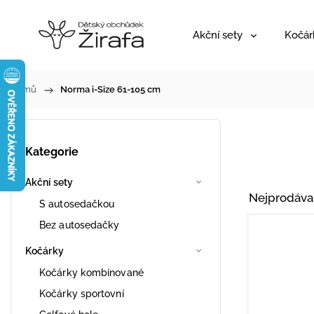
Akční sety
Kočár
Domů
/
Norma i-Size 61-105 cm
Kategorie
Akční sety
Nejprodáva
S autosedačkou
Bez autosedačky
Kočárky
Kočárky kombinované
Kočárky sportovní