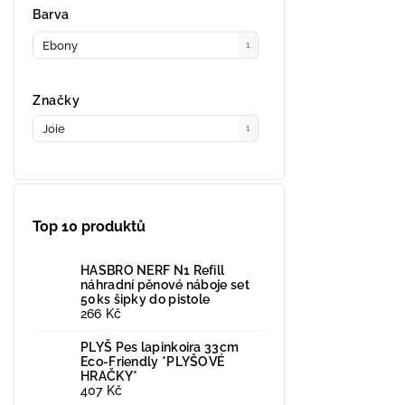
Barva
Ebony
1
Značky
Joie
1
Top 10 produktů
HASBRO NERF N1 Refill
náhradní pěnové náboje set
50ks šipky do pistole
266 Kč
PLYŠ Pes lapinkoira 33cm
Eco-Friendly *PLYŠOVÉ
HRAČKY*
407 Kč