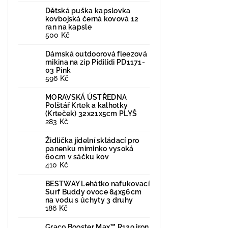
Dětská puška kapslovka
kovbojská černá kovová 12
ran na kapsle
500 Kč
Dámská outdoorová fleezová
mikina na zip Pidilidi PD1171-
03 Pink
596 Kč
MORAVSKÁ ÚSTŘEDNA
Polštář Krtek a kalhotky
(Krteček) 32x21x5cm PLYŠ
283 Kč
Židlička jídelní skládací pro
panenku miminko vysoká
60cm v sáčku kov
410 Kč
BESTWAY Lehátko nafukovací
Surf Buddy ovoce 84x56cm
na vodu s úchyty 3 druhy
186 Kč
Graco Booster Max™ R129 iron