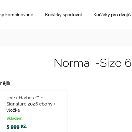
ky kombinované
Kočárky sportovní
Kočárky pro dvojč
Norma i-Size 
nější
Joie i-Harbour™ E
Signature 2026 ebony +
vložka
Skladem
5 999 Kč