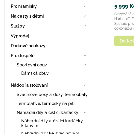
5 999 K
Pro maminky
Bezpečná o
Na cesty s dětmi
Harbour™ E 
Splňuje pří
Služby
dokonalou 
Výprodej
Do koš
Dárkové poukazy
Pro dospělé
Sportovní obuv
Dámská obuv
Nádobí a stolování
Svačinové boxy a dózy, termoobaly
Termolahve, termosky na pití
Náhradní díly a čistící kartáčky
Náhradní díly a čistící kartáčky
k lahvím
Náhradní díly ke svačinovým