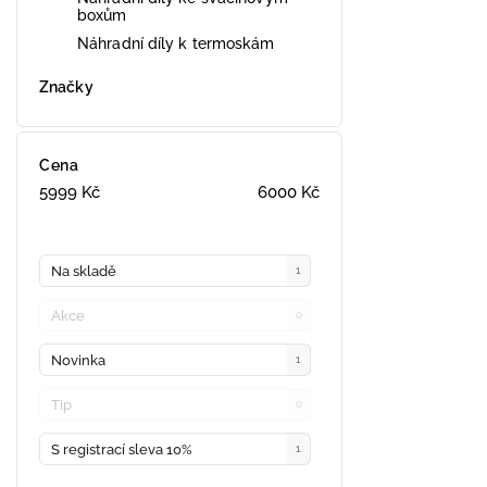
boxům
Náhradní díly k termoskám
Značky
Cena
5999
Kč
6000
Kč
Na skladě
1
Akce
0
Novinka
1
Tip
0
S registrací sleva 10%
1