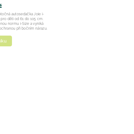
č
točná autosedačka Joie i-
pro děti od 61 do 105 cm.
snou normu i-Size a vyniká
ochranou při bočním nárazu.
íku