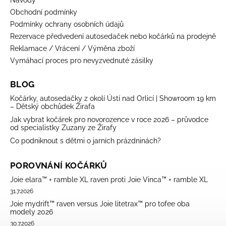
Návody
Obchodní podmínky
Podmínky ochrany osobních údajů
Rezervace předvedení autosedaček nebo kočárků na prodejně
Reklamace / Vrácení / Výměna zboží
Vymáhací proces pro nevyzvednuté zásilky
BLOG
Kočárky, autosedačky z okolí Ústí nad Orlicí | Showroom 19 km
– Dětský obchůdek Žirafa
Jak vybrat kočárek pro novorozence v roce 2026 – průvodce
od specialistky Zuzany ze Žirafy
Co podniknout s dětmi o jarních prázdninách?
POROVNÁNÍ KOČÁRKŮ
Joie elara™ + ramble XL raven proti Joie Vinca™ + ramble XL
31.7.2026
Joie mydrift™ raven versus Joie litetrax™ pro tofee oba
modely 2026
30.7.2026