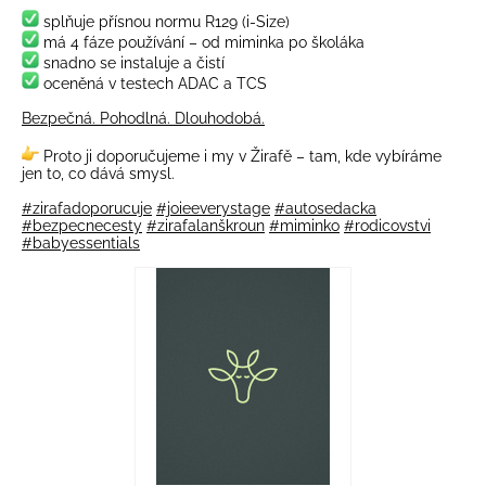
splňuje přísnou normu R129 (i-Size)
má 4 fáze používání – od miminka po školáka
snadno se instaluje a čistí
oceněná v testech ADAC a TCS
Bezpečná. Pohodlná. Dlouhodobá.
Proto ji doporučujeme i my v Žirafě – tam, kde vybíráme
jen to, co dává smysl.
#zirafadoporucuje
#joieeverystage
#autosedacka
#bezpecnecesty
#zirafalanškroun
#miminko
#rodicovstvi
#babyessentials