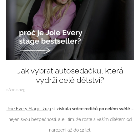
Jak vybrat autosedačku, která
vydrží celé dětství?
28.10.2025
Joie Every Stage R129
s
i získala srdce rodičů po celém světě
–
nejen svou bezpečností, ale i tím, že roste s vaším dítětem od
narození až do 12 let.