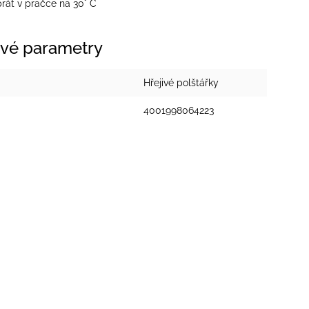
át v pračce na 30° C
vé parametry
Hřejivé polštářky
4001998064223