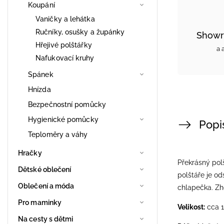
Koupání
Vaničky a lehátka
Ručníky, osušky a župánky
Showr
Hřejivé polštářky
a 
Nafukovací kruhy
Spánek
Hnízda
Bezpečnostní pomůcky
Hygienické pomůcky
Popi
Teploměry a váhy
Hračky
Překrásný polš
Dětské oblečení
polštáře je od
Oblečení a móda
chlapečka. Zh
Pro maminky
Velikost:
cca 
Na cesty s dětmi