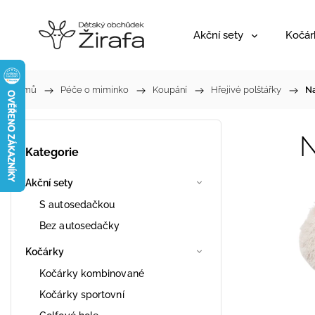
Akční sety
Kočár
Domů
/
Péče o miminko
/
Koupání
/
Hřejivé polštářky
/
Na
N
Kategorie
Akční sety
S autosedačkou
Bez autosedačky
Kočárky
Kočárky kombinované
Kočárky sportovní