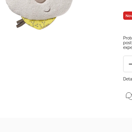
Nov
Prot
post
expe
Deta