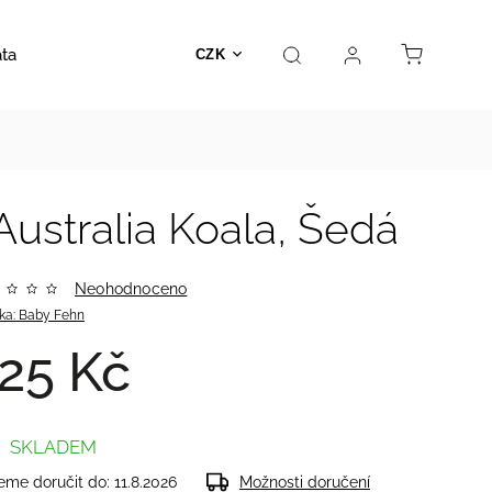
ata
Autosedačky
Hračky
Prodejna
Kontakt
CZK
Australia Koala, Šedá
Neohodnoceno
ka:
Baby Fehn
25 Kč
SKLADEM
me doručit do:
11.8.2026
Možnosti doručení