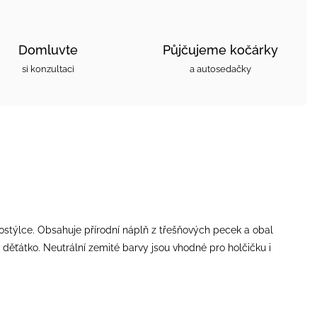
Domluvte
Půjčujeme kočárky
si konzultaci
a autosedačky
postýlce. Obsahuje přírodní náplň z třešňových pecek a obal
é děťátko. Neutrální zemité barvy jsou vhodné pro holčičku i