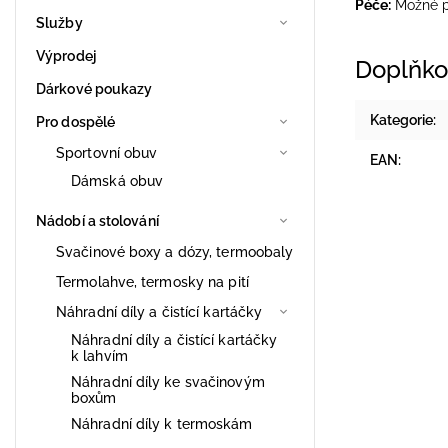
Péče:
Možné pr
Služby
Výprodej
Doplňko
Dárkové poukazy
Kategorie
:
Pro dospělé
Sportovní obuv
EAN
:
Dámská obuv
Nádobí a stolování
Svačinové boxy a dózy, termoobaly
Termolahve, termosky na pití
Náhradní díly a čistící kartáčky
Náhradní díly a čistící kartáčky
k lahvím
Náhradní díly ke svačinovým
boxům
Náhradní díly k termoskám