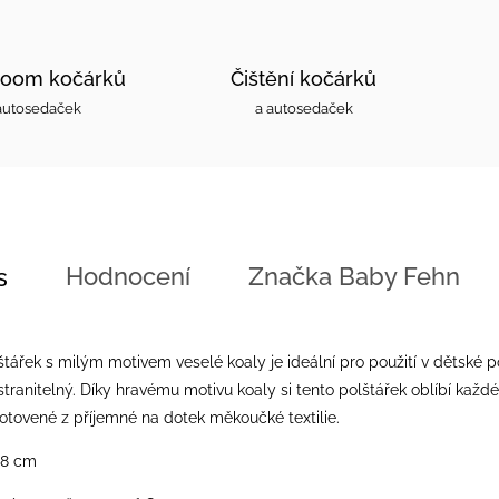
oom kočárků
Čištění kočárků
autosedaček
a autosedaček
Hodnocení
Značka
Baby Fehn
s
tářek s milým motivem veselé koaly je ideální pro použití v dětské 
stranitelný. Díky hravému motivu koaly si tento polštářek oblíbí každ
otovené z příjemné na dotek měkoučké textilie.
18 cm