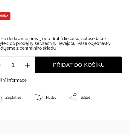
inka
ože dodáváme přes 3.000 druhů kočárků, autosedaček,
ýlek, do prodejny se všechny nevejdou. Vaše objednávky
dujeme z centrálního skladu.
PŘIDAT DO KOŠÍKU
ilní informace
Zeptat se
Hlídat
Sdílet