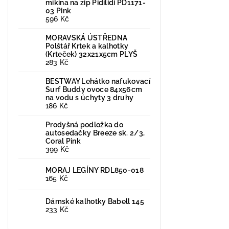
mikina na zip Pidilidi PD1171-
03 Pink
596 Kč
MORAVSKÁ ÚSTŘEDNA
Polštář Krtek a kalhotky
(Krteček) 32x21x5cm PLYŠ
283 Kč
BESTWAY Lehátko nafukovací
Surf Buddy ovoce 84x56cm
na vodu s úchyty 3 druhy
186 Kč
Prodyšná podložka do
autosedačky Breeze sk. 2/3,
Coral Pink
399 Kč
MORAJ LEGÍNY RDL850-018
165 Kč
Dámské kalhotky Babell 145
233 Kč