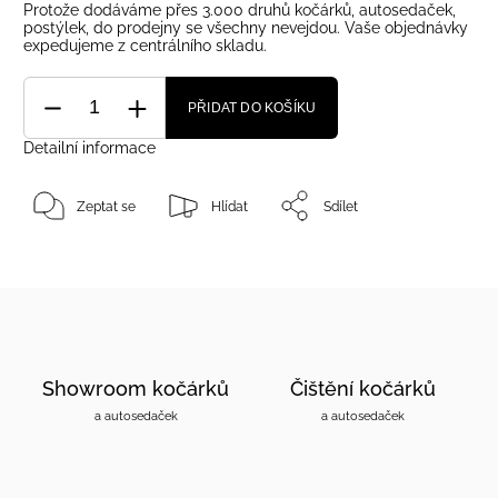
Protože dodáváme přes 3.000 druhů kočárků, autosedaček,
postýlek, do prodejny se všechny nevejdou. Vaše objednávky
expedujeme z centrálního skladu.
PŘIDAT DO KOŠÍKU
Detailní informace
Zeptat se
Hlídat
Sdílet
Showroom kočárků
Čištění kočárků
a autosedaček
a autosedaček