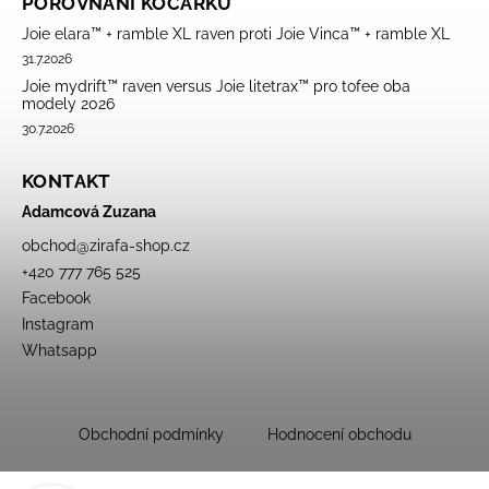
POROVNÁNÍ KOČÁRKŮ
Joie elara™ + ramble XL raven proti Joie Vinca™ + ramble XL
31.7.2026
Joie mydrift™ raven versus Joie litetrax™ pro tofee oba
modely 2026
30.7.2026
KONTAKT
Adamcová Zuzana
obchod
@
zirafa-shop.cz
+420 777 765 525
Facebook
Instagram
Whatsapp
Obchodní podmínky
Hodnocení obchodu