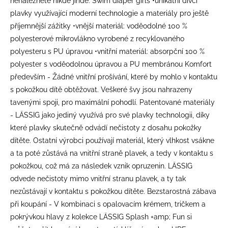
nenaleznete nikde jinde. Swim diaper girls •unikátní dívčí
plavky využívající moderní technologie a materiály pro ještě
příjemnější zážitky •vnější materiál: voděodolné 100 %
polyesterové mikrovlákno vyrobené z recyklovaného
polyesteru s PU úpravou •vnitřní materiál: absorpční 100 %
polyester s voděodolnou úpravou a PU membránou Komfort
především - Žádné vnitřní prošívání, které by mohlo v kontaktu
s pokožkou dítě obtěžovat. Veškeré švy jsou nahrazeny
tavenými spoji, pro maximální pohodlí. Patentované materiály
- LÄSSIG jako jediný využívá pro své plavky technologii, díky
které plavky skutečně odvádí nečistoty z dosahu pokožky
dítěte. Ostatní výrobci používají materiál, který vlhkost vsákne
a ta poté zůstává na vnitřní straně plavek, a tedy v kontaktu s
pokožkou, což má za následek vznik opruzenin. LÄSSIG
odvede nečistoty mimo vnitřní stranu plavek, a ty tak
nezůstávají v kontaktu s pokožkou dítěte. Bezstarostná zábava
při koupání - V kombinaci s opalovacím krémem, tričkem a
pokrývkou hlavy z kolekce LÄSSIG Splash +amp; Fun si