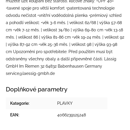
můžete užít koupání bez starostí. klíčové znaky: •UPF 40+
•tavené spoje pro větší komfort •patentovaná technologie
odvodu nečistot •vnitřní voděodolná plenka •prémiový vzhled
a pohodlí velikost: •věk 3-6 měs. | velikost 62/68 | výška 57-68
cm •věk 7-12 měs. | velikost 74/80 | výška 69-80 cm •věk 13-18
měs. | velikost 86 | výška 81-86 cm •věk 19-24 měs. | velikost 92
| výška 87-92 cm •věk 25-36 měs. | velikost 98 | výška 93-98
cm Upozornění pro spotřebitele: Před použitím musí být
odstraněny všechny obaly a další připevněné části. Lässig
GmbH Im Riemen 32 64832 Babenhausen Germany
service@laessig-gmbh.de
Doplňkové parametry
Kategorie
:
PLAVKY
EAN
:
4066239125248