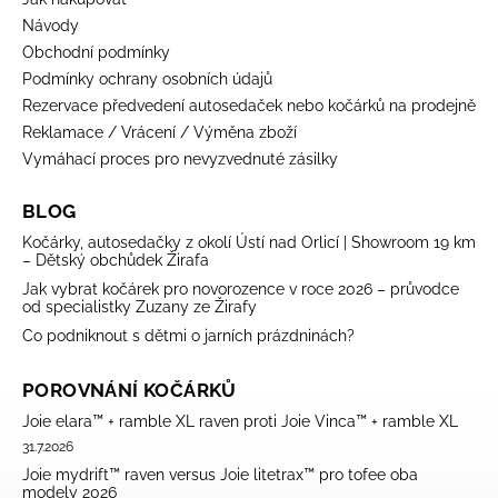
Návody
Obchodní podmínky
Podmínky ochrany osobních údajů
Rezervace předvedení autosedaček nebo kočárků na prodejně
Reklamace / Vrácení / Výměna zboží
Vymáhací proces pro nevyzvednuté zásilky
BLOG
Kočárky, autosedačky z okolí Ústí nad Orlicí | Showroom 19 km
– Dětský obchůdek Žirafa
Jak vybrat kočárek pro novorozence v roce 2026 – průvodce
od specialistky Zuzany ze Žirafy
Co podniknout s dětmi o jarních prázdninách?
POROVNÁNÍ KOČÁRKŮ
Joie elara™ + ramble XL raven proti Joie Vinca™ + ramble XL
31.7.2026
Joie mydrift™ raven versus Joie litetrax™ pro tofee oba
modely 2026