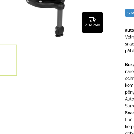
S r
ZDARMA
auto
Velm
snad
přib
Bezp
náro
ochr
komb
pěny
Auto
Surr
Snad
tlač
korp
dobř