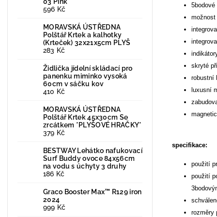
03 Pink
5bodové 
596 Kč
možnost 
MORAVSKÁ ÚSTŘEDNA
integrov
Polštář Krtek a kalhotky
integrova
(Krteček) 32x21x5cm PLYŠ
283 Kč
indikáto
skryté př
Židlička jídelní skládací pro
panenku miminko vysoká
robustní
60cm v sáčku kov
luxusní m
410 Kč
zabudova
MORAVSKÁ ÚSTŘEDNA
magnetic
Polštář Krtek 45x30cm Se
zrcátkem *PLYŠOVÉ HRAČKY*
379 Kč
specifikace:
BESTWAY Lehátko nafukovací
Surf Buddy ovoce 84x56cm
použití p
na vodu s úchyty 3 druhy
186 Kč
použití 
3bodový
Graco Booster Max™ R129 iron
2024
schválen
999 Kč
rozměry 