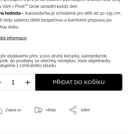
 Vám i-Pivot™ Grow usnadní každý den.
ná hodnota -
Autosedačka je schválená pro děti od 40-135 cm.
stí tedy vašemu dítěti bezpečnou a komfortní přepravu po
hou dobu.
ilní informace
ože dodáváme přes 3.000 druhů kočárků, autosedaček,
ýlek, do prodejny se všechny nevejdou. Vaše objednávky
dujeme z centrálního skladu.
PŘIDAT DO KOŠÍKU
Zeptat se
Hlídat
Sdílet