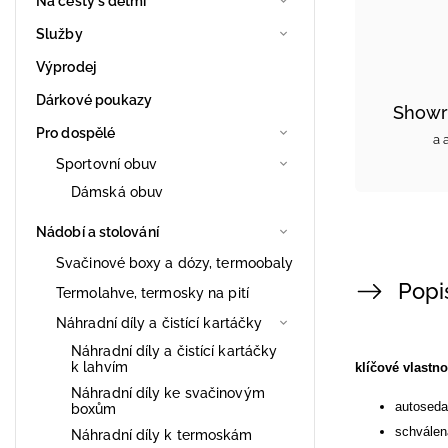
Na cesty s dětmi
Služby
Výprodej
Dárkové poukazy
Showr
Pro dospělé
a 
Sportovní obuv
Dámská obuv
Nádobí a stolování
Svačinové boxy a dózy, termoobaly
Popi
Termolahve, termosky na pití
Náhradní díly a čistící kartáčky
Náhradní díly a čistící kartáčky
k lahvím
klíčové vlastno
Náhradní díly ke svačinovým
autoseda
boxům
schválen
Náhradní díly k termoskám