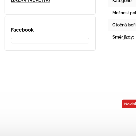
BAZAR (REPETÍK)
Kategorie
:
Možnost po
Otočná isof
Facebook
Směr jízdy
:
Novin