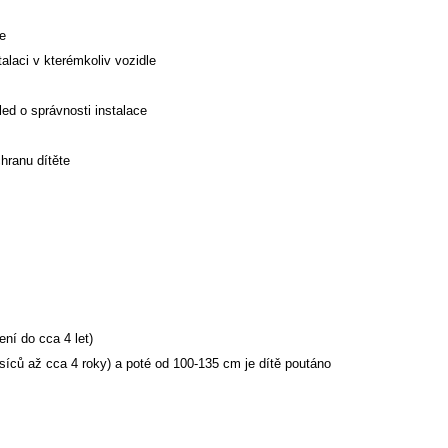
e
alaci v kterémkoliv vozidle
ed o správnosti instalace
hranu dítěte
ní do cca 4 let)
íců až cca 4 roky) a poté od 100-135 cm je dítě poutáno