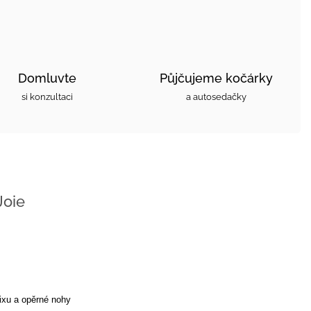
Domluvte
Půjčujeme kočárky
si konzultaci
a autosedačky
Joie
fixu a opěrné nohy