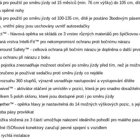
á pro použití po směru jízdy od 15 měsíců (min. 76 cm výšky) do 105 cm, dí
a opěrné nohy
á pro použití po směru jízdy od 100-135 cm, dítě je poutáno 3bodovým pásem 
, vnitřní pásy jsou uschovány uvnitř autosedačky
ect™ - hlavová opěrka se skládá ze 3 vrstev různých materiálů pro špičkovou 
aná vrstva Intelli-Fit™ pro nekompromisní ochranu proti bočnímu nárazu
rround Safety™ - celková ochrana při bočním nárazu je doplněna o další prvek
u ochranu při nárazu z boku
í pojistka znesnadňuje možnost otočení po směru jízdy před tím, než je mož
oručeno je používat sedačku proti směru jízdy co nejdéle
 rozsahu 360 stupňů, výrazně usnadňuje nastupování a vystupování dítěte
ivel™ - aktivátor otáčení je umístěn v pozici, která je pro snadno dosažiteln
lkem 5 poloh sklonu, které jsou dostupné proti i po směru jízdy
ether™ - opěrka hlavy je nastavitelná do 14 možných výškových pozic, s jej
řeba pásy provlékat
vložka složená ze 3 částí umožňuje nalezení ideálního pohodlí pro malého pas
elné ISOfixové konektory zaručují pevné spojení s vozidlem
 rychlá instalace