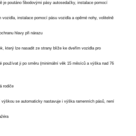
tě je poutáno 5bodovými pásy autosedačky, instalace pomocí
vozidla, instalace pomocí pásu vozidla a opěrné nohy, volitelně
ochranu hlavy při nárazu
, který lze nasadit ze strany blíže ke dveřím vozidla pro
né používat ji po směru (minimální věk 15 měsíců a výška nad 76
á rodiče
í výškou se automaticky nastavuje i výška ramenních pásů, není
ažéra