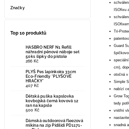
schválen
Značky
ISOfixu 
schválen
ISOfixem
Tri-Prot
Top 10 produktů
patentov
Guard Su
HASBRO NERF N1 Refill
náhradní pěnové náboje set
špičkovo
50ks šipky do pistole
speciáln
266 Kč
cm), dop
PLYŠ Pes lapinkoira 33cm
otočná v
Eco-Friendly *PLYŠOVÉ
HRAČKY*
Simple Sw
407 Kč
nabízí ce
Dětská puška kapslovka
Grow Tog
kovbojská černá kovová 12
tedy pot
ran na kapsle
500 Kč
vnitřní 
nastavit
Dámská outdoorová fleezová
snadná a
mikina na zip Pidilidi PD1171-