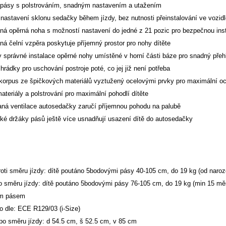
pásy s polstrováním, snadným nastavením a utažením
nastavení sklonu sedačky během jízdy, bez nutnosti přeinstalování ve vozidl
aná opěrná noha s možností nastavení do jedné z 21 pozic pro bezpečnou inst
ná čelní vzpěra poskytuje příjemný prostor pro nohy dítěte
ry správné instalace opěrné nohy umístěné v horní části báze pro snadný přehl
ihrádky pro uschování postroje poté, co jej již není potřeba
 korpus ze špičkových materiálů vyztužený ocelovými prvky pro maximální oc
ateriály a polstrování pro maximální pohodlí dítěte
ná ventilace autosedačky zaručí příjemnou pohodu na palubě
ké držáky pásů ještě více usnadňují usazení dítě do autosedačky
roti směru jízdy: dítě poutáno 5bodovými pásy 40-105 cm, do 19 kg (od naroze
po směru jízdy: dítě poutáno 5bodovými pásy 76-105 cm, do 19 kg (min 15 měs
m pásem
o dle: ECE R129/03 (i-Size)
po směru jízdy: d 54.5 cm, š 52.5 cm, v 85 cm