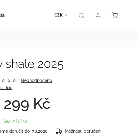
ata
Autosedačky
Hračky
Prodejna
Kontakt
CZK
w shale 2025
Neohodnoceno
ka:
Joie
 299 Kč
SKLADEM
me doručit do:
7.8.2026
Možnosti doručení