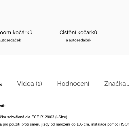
oom kočárků
Čištění kočárků
autosedaček
a autosedaček
Videa (1)
Hodnocení
Značka
s
sti:
čka schválená dle ECE R129/03 (i-Size)
á pro použití proti směru jízdy od narození do 105 cm, instalace pomocí ISO