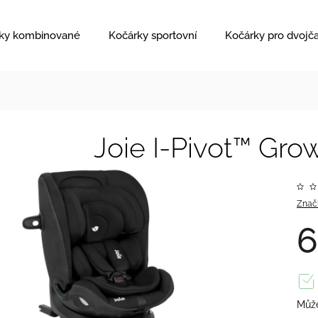
ky kombinované
Kočárky sportovní
Kočárky pro dvojč
Joie I-Pivot™ Gro
Znač
6
Může