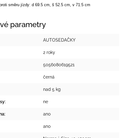
proti směru jízdy: d 69.5 cm, š 52.5 cm, v 71.5 cm
vé parametry
AUTOSEDAČKY
2 roky
5056080619521
černá
nad 5 kg
sy
:
ne
na
:
ano
ano