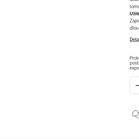
tomu
Užit
Zaji
dlou
Deta
Prot
post
expe