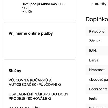
rozměry 
Dívčí podprsenka Key TBC
024
218 Kč
Doplňko
Kategorie
:
Přijímáme online platby
Záruka
:
EAN
:
Barva
:
Hmotnost
:
Služby
5bodové pá
PŮJČOVNA KOČÁRKŮ A
AUTOSEDAČEK (PŮJČOVNÍK)
Boční ochra
USKLADNĚNÍ NÁKUPU DO DOBY
PRODEJE (SCHOVÁLEK)
Isofix
: