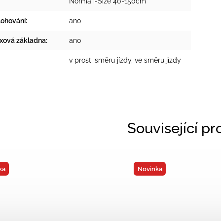
Norma i-Size 40-150cm
lohování
:
ano
ixová základna
:
ano
v prosti směru jízdy, ve směru jízdy
Související p
ka
Novinka