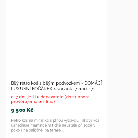
Bílý retro koš s bílým podvozkem - DOMÁCÍ
LUXUSNÍ KOČÁREK > varianta 72100-171
2026
0-7 dní, je-li u dodavatele (dostupnost
prověřujeme on-line)
9 500 Kč
Retro koš na miminko s plnou výbavou. Takový koš
usnadňuje mamince mít dítě neustále při sobě v
pokoji, na balkóně, na terase ...