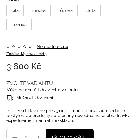
bílá
modrá
růžová
žlutá
béžová
Neohodnoceno
Značka:
My sweet baby
3 600 Kč
ZVOLTE VARIANTU
Můžeme doručit do:
Zvolte variantu
Možnosti doručení
Protože dodáváme přes 3.000 druhů kočárků, autosedaček,
postýlek, do prodejny se všechny nevejdou. Vaše objednávky
expedujeme z centrálního skladu.
PŘIDAT DO KOŠÍKU