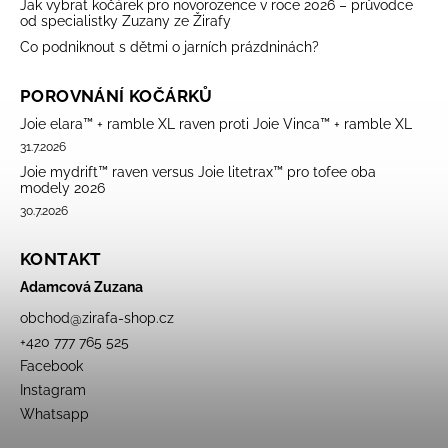
Jak vybrat kočárek pro novorozence v roce 2026 – průvodce
od specialistky Zuzany ze Žirafy
Co podniknout s dětmi o jarních prázdninách?
POROVNÁNÍ KOČÁRKŮ
Joie elara™ + ramble XL raven proti Joie Vinca™ + ramble XL
31.7.2026
Joie mydrift™ raven versus Joie litetrax™ pro tofee oba
modely 2026
30.7.2026
KONTAKT
Adamcová Zuzana
obchod
@
zirafa-shop.cz
+420 777 765 525
Facebook
Instagram
Whatsapp