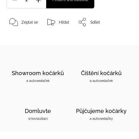
Zeptat se
Hlídat
Sdílet
Showroom kočárků
Čištění kočárků
a autosedaček
a autosedaček
Domluvte
Půjčujeme kočárky
si konzultaci
a autosedačky