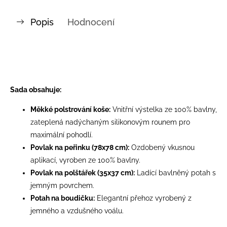
Popis
Hodnocení
Sada obsahuje:
Měkké polstrování koše:
Vnitřní výstelka ze 100% bavlny,
zateplená nadýchaným silikonovým rounem pro
maximální pohodlí.
Povlak na peřinku (78x78 cm):
Ozdobený vkusnou
aplikací, vyroben ze 100% bavlny.
Povlak na polštářek (35x37 cm):
Ladící bavlněný potah s
jemným povrchem.
Potah na boudičku:
Elegantní přehoz vyrobený z
jemného a vzdušného voálu.