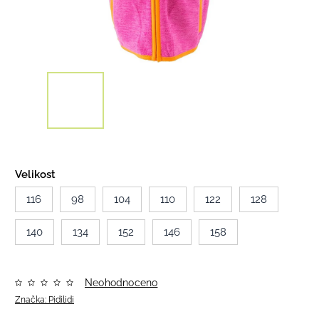
Velikost
116
98
104
110
122
128
140
134
152
146
158
Neohodnoceno
Značka:
Pidilidi