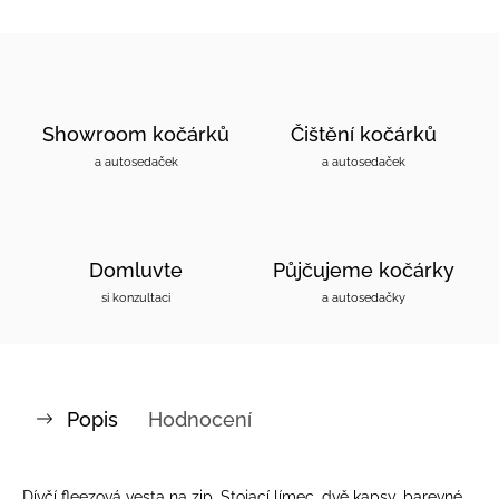
Showroom kočárků
Čištění kočárků
a autosedaček
a autosedaček
Domluvte
Půjčujeme kočárky
si konzultaci
a autosedačky
Popis
Hodnocení
Dívčí fleezová vesta na zip. Stojací límec, dvě kapsy, barevné