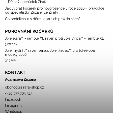
– Dětský obchůdek Žirafa
Jak vybrat kočárek pro novorozence v roce 2026 – průvodce
od specialistky Zuzany ze Žirafy
Co podniknout s dětmi o jarních prázdninách?
POROVNÁNÍ KOČÁRKŮ
Joie elara™ + ramble XL raven proti Joie Vinca™ + ramble XL
31.7.2026
Joie mydrift™ raven versus Joie litetrax™ pro tofee oba
modely 2026
30.7.2026
KONTAKT
Adamcová Zuzana
obchod
@
zirafa-shop.cz
+420 777 765 525
Facebook
Instagram
Whatsapp