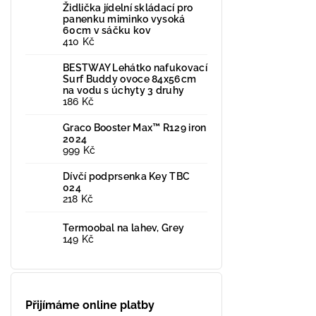
Židlička jídelní skládací pro
panenku miminko vysoká
60cm v sáčku kov
410 Kč
BESTWAY Lehátko nafukovací
Surf Buddy ovoce 84x56cm
na vodu s úchyty 3 druhy
186 Kč
Graco Booster Max™ R129 iron
2024
999 Kč
Dívčí podprsenka Key TBC
024
218 Kč
Termoobal na lahev, Grey
149 Kč
Přijímáme online platby