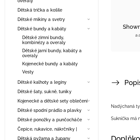
overaly
Dětská trička a košile
Dětské mikiny a svetry
Showr
Dětské bundy a kabáty
a 
Dětské zimní bundy,
kombinézy a overaly
Dětské jarní bundy, kabáty a
overaly
Kojenecké bundy a kabáty
Vesty
Popi
Dětské kalhoty a legíny
Dětské šaty, sukně, tuniky
Kojenecké a dětské sety oblečení
Nadýchaná ty
Dětské spodní prádlo a plavky
Suknička má ně
Dětské ponožky a punčocháče
Čepice, rukavice, nákrčníky |
Doplňko
Dětská pyžama a župany