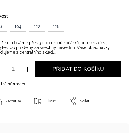
kost
6
104
122
128
ože dodáváme přes 3.000 druhů kočárků, autosedaček,
ýlek, do prodejny se všechny nevejdou. Vaše objednávky
dujeme z centrálního skladu.
PŘIDAT DO KOŠÍKU
ilní informace
Zeptat se
Hlídat
Sdílet