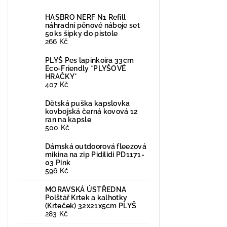
HASBRO NERF N1 Refill
náhradní pěnové náboje set
50ks šipky do pistole
266 Kč
PLYŠ Pes lapinkoira 33cm
Eco-Friendly *PLYŠOVÉ
HRAČKY*
407 Kč
Dětská puška kapslovka
kovbojská černá kovová 12
ran na kapsle
500 Kč
Dámská outdoorová fleezová
mikina na zip Pidilidi PD1171-
03 Pink
596 Kč
MORAVSKÁ ÚSTŘEDNA
Polštář Krtek a kalhotky
(Krteček) 32x21x5cm PLYŠ
283 Kč