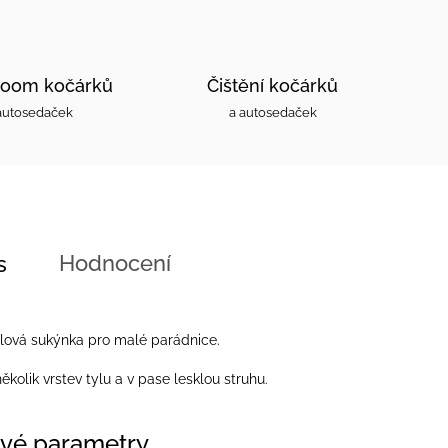
oom kočárků
Čištění kočárků
autosedaček
a autosedaček
Hodnocení
s
lová sukýnka pro malé parádnice.
kolik vrstev tylu a v pase lesklou struhu.
vé parametry