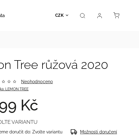
ata
Autosedačky
Hračky
Prodejna
Kontakt
CZK
on Tree růžová 2020
Neohodnoceno
ka:
LEMON TREE
99 Kč
OLTE VARIANTU
me doručit do:
Zvolte variantu
Možnosti doručení