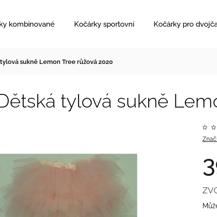
ky kombinované
Kočárky sportovní
Kočárky pro dvojč
 tylová sukně Lemon Tree růžová 2020
Dětská tylová sukně Lem
Znač
3
ZV
Může