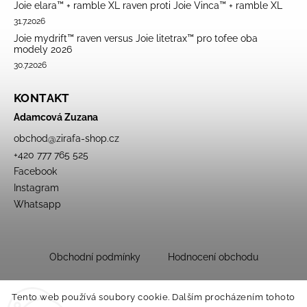
Joie elara™ + ramble XL raven proti Joie Vinca™ + ramble XL
31.7.2026
Joie mydrift™ raven versus Joie litetrax™ pro tofee oba
modely 2026
30.7.2026
KONTAKT
Adamcová Zuzana
obchod
@
zirafa-shop.cz
+420 777 765 525
Facebook
Instagram
Whatsapp
Obchodní podmínky
Hodnocení obchodu
Tento web používá soubory cookie. Dalším procházením tohoto