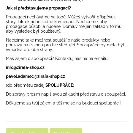
Jak si představujeme propagaci?
Propagaci necháváme na tobě. Můžeš vytvořit příspěvek,
story, TikTok nebo klidně kombinaci. Nechceme, aby
propagace působila nuceně. Domluvíme jen základní formu,
aby výsledek byl použitelný.
Nabízíme také možnost soutěží o naše produkty nebo
poukazy na e-shop pro tvé sledující. Spolupráce by měla být
výhodná pro obě strany.
Máš zájem o spolupráci? Kontaktuj nás na na emailu
info@zirafa-shop.cz
pavel.adamec@zirafa-shop.cz
(do předmětu zadej
SPOLUPRÁCE
)
Do zprávy prosím napiš svou základní představu o spolupráci.
Děkujeme za tvůj zájem a těšíme se na budoucí spolupráci!