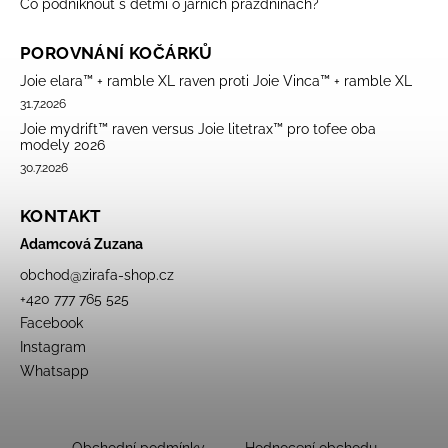
Co podniknout s dětmi o jarních prázdninách?
POROVNÁNÍ KOČÁRKŮ
Joie elara™ + ramble XL raven proti Joie Vinca™ + ramble XL
31.7.2026
Joie mydrift™ raven versus Joie litetrax™ pro tofee oba
modely 2026
30.7.2026
KONTAKT
Adamcová Zuzana
obchod
@
zirafa-shop.cz
+420 777 765 525
Facebook
Instagram
Whatsapp