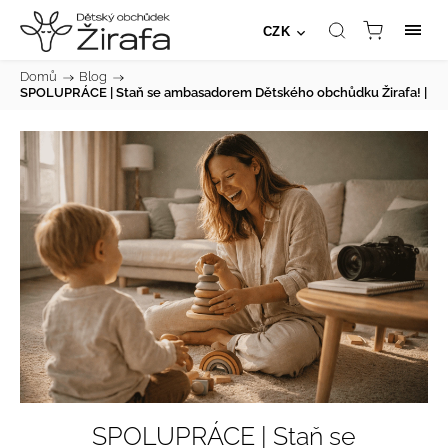
CZK
Domů
/
Blog
/
SPOLUPRÁCE | Staň se ambasadorem Dětského obchůdku Žirafa! |
SPOLUPRÁCE | Staň se