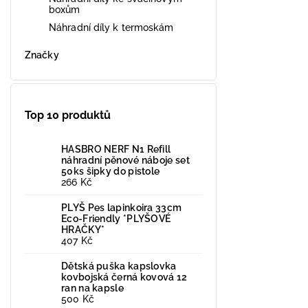
boxům
Náhradní díly k termoskám
Značky
Top 10 produktů
HASBRO NERF N1 Refill
náhradní pěnové náboje set
50ks šipky do pistole
266 Kč
PLYŠ Pes lapinkoira 33cm
Eco-Friendly *PLYŠOVÉ
HRAČKY*
407 Kč
Dětská puška kapslovka
kovbojská černá kovová 12
ran na kapsle
500 Kč