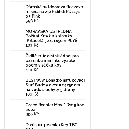
Dámská outdoorová fleezová
mikina na zip Pidilidi PD1171-
03 Pink
596 Kč
MORAVSKÁ ÚSTŘEDNA
Polštář Krtek a kalhotky
(Krteček) 32x21x5cm PLYŠ
283 Kč
Židlička jídelní skládací pro
panenku miminko vysoká
60cm v sáčku kov
410 Kč
BESTWAY Lehátko nafukovací
Surf Buddy ovoce 84x56cm
na vodu s úchyty 3 druhy
186 Kč
Graco Booster Max™ R129 iron
2024
999 Kč
Dívčí podprsenka Key TBC