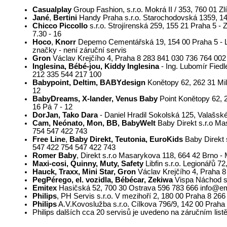
Casualplay
Group Fashion, s.r.o. Mokrá II / 353, 760 01 Z
Jané
,
Bertini
Handy Praha s.r.o. Starochodovská 1359, 14
Chicco Piccollo
s.r.o. Strojírenská 259, 155 21 Praha 5 - 
7.30 - 16
Hoco
,
Knorr
Depemo Cementářská 19, 154 00 Praha 5 - 
značky - není záruční servis
Gron
Václav Krejčího 4, Praha 8 283 841 030 736 764 002
Inglesina, Bébé-jou, Kiddy Inglesina
- Ing. Lubomír Fiedl
212 335 544 217 100
Babypoint, Deltim, BABYdesign
Konětopy 62, 262 31 Milí
12
BabyDreams, X-lander, Venus Baby
Point Konětopy 62, 2
16 Pá 7 - 12
DorJan, Tako Dara
- Daniel Hradil Sokolská 125, Valašsk
Cam, Neónato, Mon, BB, BabyWelt
Baby Direkt s.r.o Ma
754 547 422 743
Free Line
,
Baby Direkt, Teutonia, EuroKids
Baby Direkt 
547 422 754 547 422 743
Romer Baby
, Direkt s.r.o Masarykova 118, 664 42 Brno -
Maxi-cosi, Quinny, Muty, Safety
Libfin s.r.o. Legionářů 
Hauck, Traxx, Mini Star, Gron
Václav Krejčího 4, Praha 8
PegPérego, el. vozidla, Bébécar, Zekiwa
Vispa Náchod s
Emitex
Hasičská 52, 700 30 Ostrava 596 783 666 info@em
Philips
, PH Servis s.r.o. V mezihoří 2, 180 00 Praha 8 26
Philips
A.V.Kovoslužba s.r.o. Cílkova 796/9, 142 00 Praha
Philips dalších cca 20 servisů je uvedeno na záručním listě