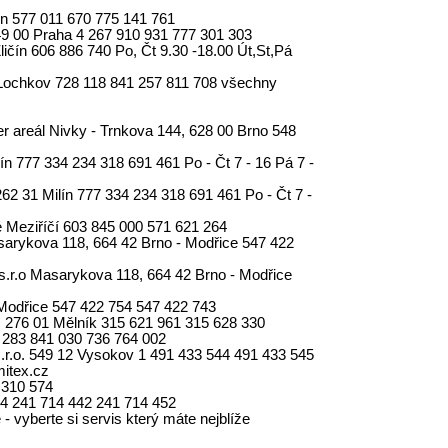
lín 577 011 670 775 141 761
9 00 Praha 4 267 910 931 777 301 303
Zličín 606 886 740 Po, Čt 9.30 -18.00 Út,St,Pá
Lochkov 728 118 841 257 811 708 všechny
er areál Nivky - Trnkova 144, 628 00 Brno 548
n 777 334 234 318 691 461 Po - Čt 7 - 16 Pá 7 -
62 31 Milín 777 334 234 318 691 461 Po - Čt 7 -
é Meziříčí 603 845 000 571 621 264
sarykova 118, 664 42 Brno - Modřice 547 422
s.r.o Masarykova 118, 664 42 Brno - Modřice
 Modřice 547 422 754 547 422 743
72, 276 01 Mělník 315 621 961 315 628 330
 283 841 030 736 764 002
.r.o. 549 12 Vysokov 1 491 433 544 491 433 545
itex.cz
6 310 574
 4 241 714 442 241 714 452
 - vyberte si servis který máte nejblíže