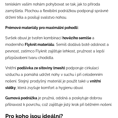
teniskám vašim nohám pohybovat se tak, jak to příroda
zamýšlela. Plochou a flexibilní podrážkou podporují správné
držení těla a posilují svalstvo nohou.
Prémové materiály pro maximální pohodlí:
Svršek obuvi je tvořen kombinací
hovězího semiše
a
moderního
Flyknit materiálu
. Semiš dodává botě odolnost a
pevnost, zatímco Flyknit zajišťuje lehkost, pružnost a lepší
přizpůsobení tvaru chodidla.
Vnitřní
podšívka ze síťoviny (mesh)
podporuje cirkulaci
vzduchu a pomáhá udržet nohy v suchu i při celodenním
nošení. Stejný prodyšný materiál je použit také u
vnitřní
stélky
, která zvyšuje komfort a hygienu obuvi.
Gumová podrážka
je pružná, odolná a poskytuje dobrou
přilnavost k povrchu, což zajišťuje jistý krok při běžném nošení.
Pro koho jsou ideální?