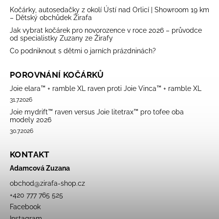
Kočárky, autosedačky z okolí Ústí nad Orlicí | Showroom 19 km
– Dětský obchůdek Žirafa
Jak vybrat kočárek pro novorozence v roce 2026 – průvodce
od specialistky Zuzany ze Žirafy
Co podniknout s dětmi o jarních prázdninách?
POROVNÁNÍ KOČÁRKŮ
Joie elara™ + ramble XL raven proti Joie Vinca™ + ramble XL
31.7.2026
Joie mydrift™ raven versus Joie litetrax™ pro tofee oba
modely 2026
30.7.2026
KONTAKT
Adamcová Zuzana
obchod
@
zirafa-shop.cz
+420 777 765 525
Facebook
Instagram