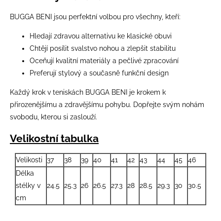
BUGGA BENI jsou perfektní volbou pro všechny, kteří:
Hledají zdravou alternativu ke klasické obuvi
Chtějí posílit svalstvo nohou a zlepšit stabilitu
Oceňují kvalitní materiály a pečlivé zpracování
Preferují stylový a současně funkční design
Každý krok v teniskách BUGGA BENI je krokem k
přirozenějšímu a zdravějšímu pohybu. Dopřejte svým nohám
svobodu, kterou si zaslouží.
Velikostní tabulka
Velikosti
37
38
39
40
41
42
43
44
45
46
Délka
stélky v
24.5
25.3
26
26.5
27.3
28
28.5
29.3
30
30.5
cm