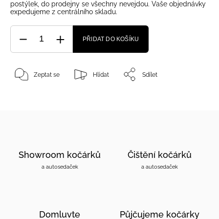
postýlek, do prodejny se všechny nevejdou. Vaše objednávky
expedujeme z centrálního skladu.
PŘIDAT DO KOŠÍKU
Zeptat se
Hlídat
Sdílet
Showroom kočárků
Čištění kočárků
a autosedaček
a autosedaček
Domluvte
Půjčujeme kočárky