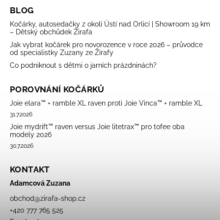
BLOG
Kočárky, autosedačky z okolí Ústí nad Orlicí | Showroom 19 km
– Dětský obchůdek Žirafa
Jak vybrat kočárek pro novorozence v roce 2026 – průvodce
od specialistky Zuzany ze Žirafy
Co podniknout s dětmi o jarních prázdninách?
POROVNÁNÍ KOČÁRKŮ
Joie elara™ + ramble XL raven proti Joie Vinca™ + ramble XL
31.7.2026
Joie mydrift™ raven versus Joie litetrax™ pro tofee oba
modely 2026
30.7.2026
KONTAKT
Adamcová Zuzana
obchod
@
zirafa-shop.cz
+420 777 765 525