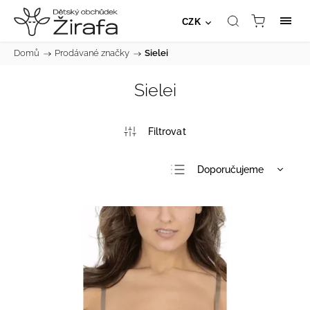
CZK
Domů
/
Prodávané značky
/
Sielei
Sielei
Doporučujeme
Nejlevnější
Nejdražší
Nejprodávanější
Abecedně