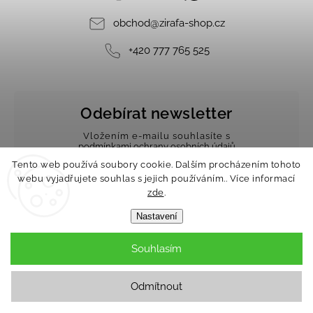
obchod
@
zirafa-shop.cz
+420 777 765 525
Odebírat newsletter
Vložením e-mailu souhlasíte s
podmínkami ochrany osobních údajů
Tento web používá soubory cookie. Dalším procházením tohoto
webu vyjadřujete souhlas s jejich používáním.. Více informací
zde
.
Nastavení
Přihlásit se
Souhlasím
INSTAGRAM
Odmítnout