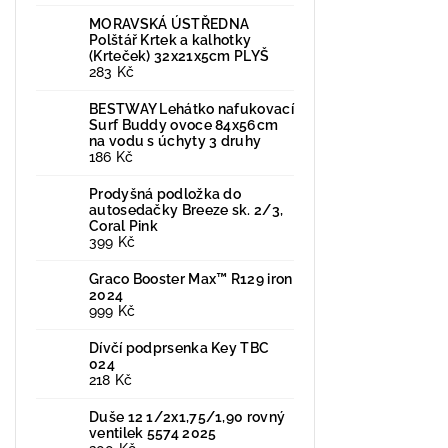
MORAVSKÁ ÚSTŘEDNA
Polštář Krtek a kalhotky
(Krteček) 32x21x5cm PLYŠ
283 Kč
BESTWAY Lehátko nafukovací
Surf Buddy ovoce 84x56cm
na vodu s úchyty 3 druhy
186 Kč
Prodyšná podložka do
autosedačky Breeze sk. 2/3,
Coral Pink
399 Kč
Graco Booster Max™ R129 iron
2024
999 Kč
Dívčí podprsenka Key TBC
024
218 Kč
Duše 12 1/2x1,75/1,90 rovný
ventilek 5574 2025