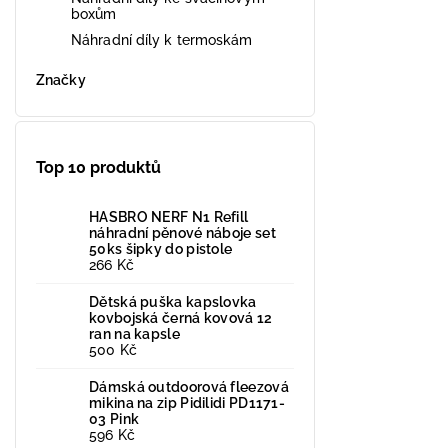
boxům
Náhradní díly k termoskám
Značky
Top 10 produktů
HASBRO NERF N1 Refill
náhradní pěnové náboje set
50ks šipky do pistole
266 Kč
Dětská puška kapslovka
kovbojská černá kovová 12
ran na kapsle
500 Kč
Dámská outdoorová fleezová
mikina na zip Pidilidi PD1171-
03 Pink
596 Kč