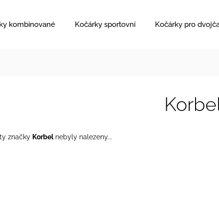
ky kombinované
Kočárky sportovní
Kočárky pro dvojč
Korbe
ty značky
Korbel
nebyly nalezeny...