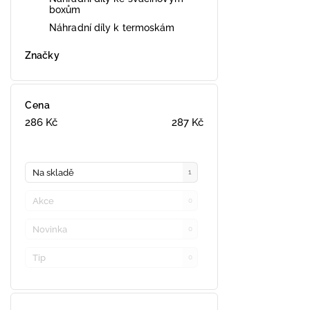
boxům
Náhradní díly k termoskám
Značky
Cena
286
Kč
287
Kč
Na skladě
1
Akce
0
Novinka
0
Tip
0