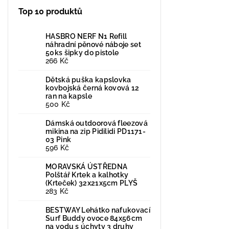
Top 10 produktů
HASBRO NERF N1 Refill
náhradní pěnové náboje set
50ks šipky do pistole
266 Kč
Dětská puška kapslovka
kovbojská černá kovová 12
ran na kapsle
500 Kč
Dámská outdoorová fleezová
mikina na zip Pidilidi PD1171-
03 Pink
596 Kč
MORAVSKÁ ÚSTŘEDNA
Polštář Krtek a kalhotky
(Krteček) 32x21x5cm PLYŠ
283 Kč
BESTWAY Lehátko nafukovací
Surf Buddy ovoce 84x56cm
na vodu s úchyty 3 druhy