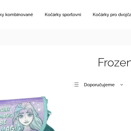
ky kombinované
Kočárky sportovní
Kočárky pro dvojč
Froze
Doporučujeme
Nejlevnější
Nejdražší
Nejprodávanější
Abecedně