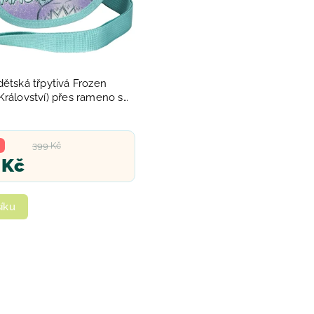
ětská třpytivá Frozen
rálovství) přes rameno s
ním
399 Kč
 Kč
íku