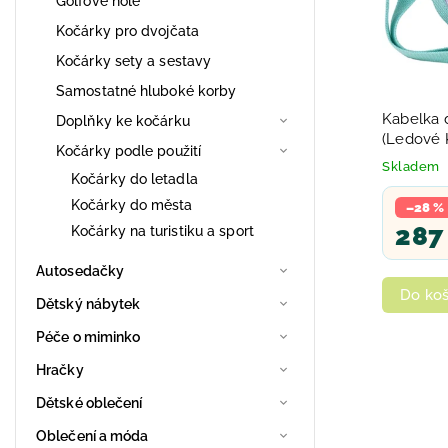
Golfové hole
Kočárky pro dvojčata
Kočárky sety a sestavy
Samostatné hluboké korby
Kabelka d
Doplňky ke kočárku
(Ledové K
Kočárky podle použití
překlápě
Skladem
Kočárky do letadla
Kočárky do města
–28 %
287
Kočárky na turistiku a sport
Autosedačky
Do koš
Dětský nábytek
Péče o miminko
Hračky
Dětské oblečení
Oblečení a móda