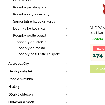
Golfové hole
Kočárky pro dvojčata
Kočárky sety a sestavy
Samostatné hluboké korby
ANDRONI 
Doplňky ke kočárku
se sítkem
Kočárky podle použití
Skladem
Kočárky do letadla
Kočárky do města
–24 %
174
Kočárky na turistiku a sport
Autosedačky
Do koš
Dětský nábytek
Péče o miminko
Hračky
Dětské oblečení
Oblečení a móda