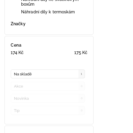
boxům
Náhradní díly k termoskám
Značky
Cena
174
Kč
175
Kč
Na skladě
1
Akce
0
Novinka
0
Tip
0