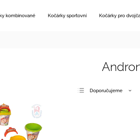
ky kombinované
Kočárky sportovní
Kočárky pro dvojč
Andron
Doporučujeme
Nejlevnější
Nejdražší
Nejprodávanější
Abecedně