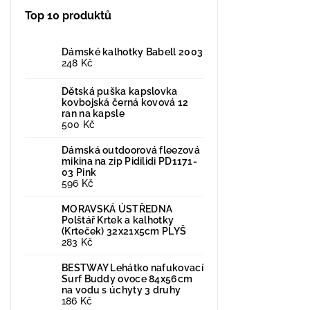
Top 10 produktů
Dámské kalhotky Babell 2003
248 Kč
Dětská puška kapslovka
kovbojská černá kovová 12
ran na kapsle
500 Kč
Dámská outdoorová fleezová
mikina na zip Pidilidi PD1171-
03 Pink
596 Kč
MORAVSKÁ ÚSTŘEDNA
Polštář Krtek a kalhotky
(Krteček) 32x21x5cm PLYŠ
283 Kč
BESTWAY Lehátko nafukovací
Surf Buddy ovoce 84x56cm
na vodu s úchyty 3 druhy
186 Kč