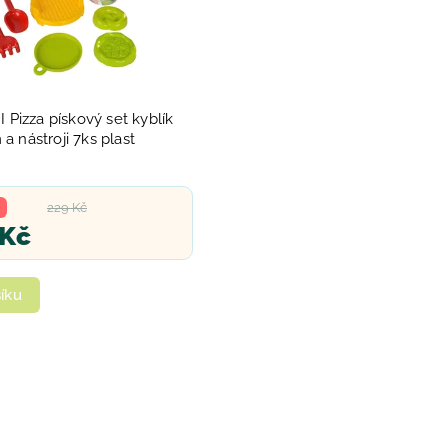
Pizza pískový set kyblík
 a nástroji 7ks plast
229 Kč
 Kč
íku