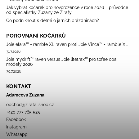
Jak vybrat kočárek pro novorozence v roce 2026 – průvodce
od specialistky Zuzany ze Žirafy
Co podniknout s dětmi o jarních prázdninách?
POROVNÁNÍ KOČÁRKŮ
Joie elara™ + ramble XL raven proti Joie Vinca™ + ramble XL
31.7.2026
Joie mydrift™ raven versus Joie litetrax™ pro tofee oba
modely 2026
30.7.2026
KONTAKT
Adamcová Zuzana
obchod
@
zirafa-shop.cz
+420 777 765 525
Facebook
Instagram
Whatsapp