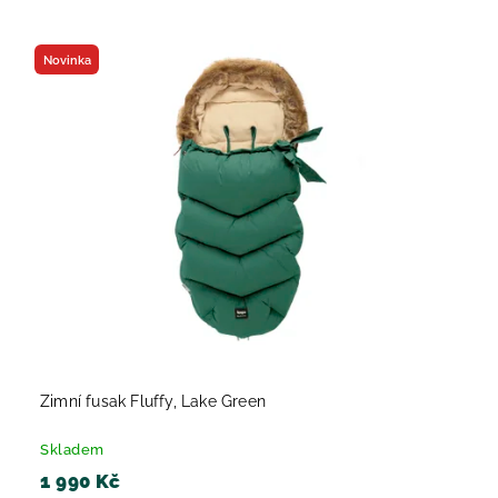
Nejlevnější
Nejdražší
Novinka
Nejprodávanější
Abecedně
Zimní fusak Fluffy, Lake Green
Skladem
1 990 Kč